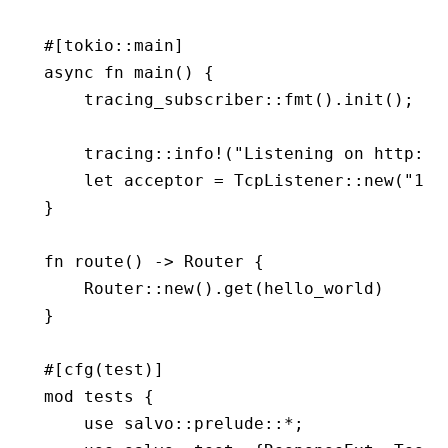
#[tokio
::
main]
async
 fn
 main
() {
    tracing_subscriber
::
fmt
()
.
init
();
    tracing
::
info!
(
"Listening on http://
    let
 acceptor 
=
 TcpListener
::
new
(
"127
}
fn
 route
() 
->
 Router
 {
    Router
::
new
()
.
get
(hello_world)
}
#[cfg(test)]
mod
 tests {
    use
 salvo
::
prelude
::*
;