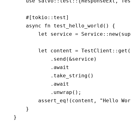
    use
 salvo
::
test
::
{
ResponseExt
, 
TestC
    #[tokio
::
test]
    async
 fn
 test_hello_world
() {
        let
 service 
=
 Service
::
new
(super
        let
 content 
=
 TestClient
::
get
(
fo
            .
send
(
&
service)
            .await
            .
take_string
()
            .await
            .
unwrap
();
        assert_eq!
(content, 
"Hello World
    }
}