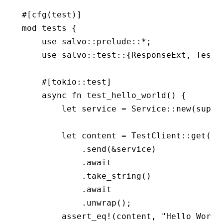
#[cfg(test)]
mod
 tests {
    use
 salvo
::
prelude
::*
;
    use
 salvo
::
test
::
{
ResponseExt
, 
TestC
    #[tokio
::
test]
    async
 fn
 test_hello_world
() {
        let
 service 
=
 Service
::
new
(super
        let
 content 
=
 TestClient
::
get
(
fo
            .
send
(
&
service)
            .await
            .
take_string
()
            .await
            .
unwrap
();
        assert_eq!
(content, 
"Hello World