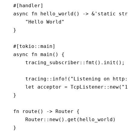
#[handler]
async
 fn
 hello_world
() 
->
 &
'
static
 str
 {
    "Hello World"
}
#[tokio
::
main]
async
 fn
 main
() {
    tracing_subscriber
::
fmt
()
.
init
();
    tracing
::
info!
(
"Listening on http://
    let
 acceptor 
=
 TcpListener
::
new
(
"127
}
fn
 route
() 
->
 Router
 {
    Router
::
new
()
.
get
(hello_world)
}