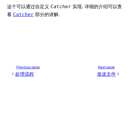
这个可以通过自定义
实现. 详细的介绍可以查
Catcher
看
部分的讲解.
Catcher
Previous page
Next page
处理流程
发送文件