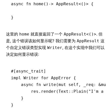
async
 fn
 home
()
->
 AppResult
<()> {
}
这里的
就直接返回了一个
. 但
home
AppResult<()>
是, 这个错误该如何显示呢? 我们需要为
这
AppResult
个自定义错误类型实现
, 在这个实现中我们可以
Writer
决定如何显示错误:
#[async_trait]
impl
 Writer
 for
 AppError
 {
    async
 fn
 write
(
mut
 self, _req
:
 &mut
 
        res
.
render
(Text
::
Plain
(
"I'm a er
    }
}