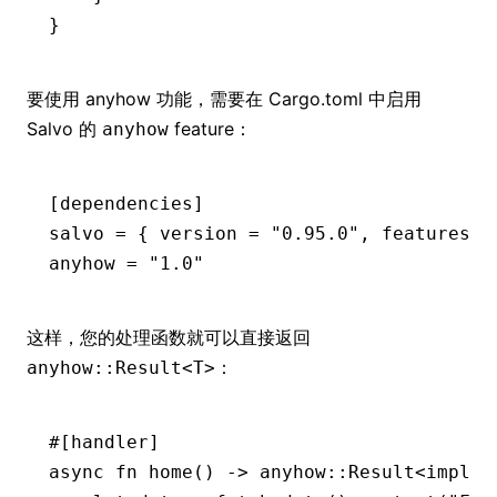
}
要使用 anyhow 功能，需要在 Cargo.toml 中启用
Salvo 的
feature：
anyhow
[dependencies]
salvo 
=
 { version 
=
 "0.95.0"
,
 features 
=
anyhow 
=
 "1.0"
这样，您的处理函数就可以直接返回
：
anyhow::Result<T>
#[handler]
async
 fn
 home
() 
->
 anyhow
::
Result
<
impl
 W