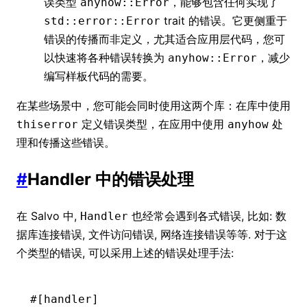
误类型
，能够包含任何实现了
anyhow::Error
trait 的错误。它更侧重于
std::error::Error
错误的传播而非定义，尤其适合应用层代码，您可
以快速将各种错误转换为
，减少
anyhow::Error
编写样板代码的需要。
在某些场景中，您可能会同时使用这两个库：在库中使用
定义错误类型，在应用中使用
处
thiserror
anyhow
理和传播这些错误。
#
Handler 中的错误处理
在 Salvo 中,
也经常会遇到各式错误, 比如: 数
Handler
据库连接错误, 文件访问错误, 网络连接错误等等. 对于这
个类型的错误, 可以采用上述的错误处理手法:
#[handler]