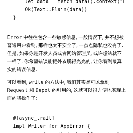
    let
 data 
=
 fetch_data
()
.
context
(
"Fai
    Ok
(
Text
::
Plain
(data))
}
中往往包含一些敏感信息, 一般情况下, 并不想被
Error
普通用户看到, 那样也太不安全了, 一点点隐私也没有了.
但是, 如果你是开发人员或者网站管理员, 或许想法就不
一样了, 你希望错误能把外衣脱得光光的, 让你看到最真
实的错误信息.
可以看到,
的方法中, 我们其实是可以拿到
write
和
的引用的, 这就可以很方便地实现上
Request
Depot
面的骚操作了:
#[async_trait]
impl
 Writer
 for
 AppError
 {