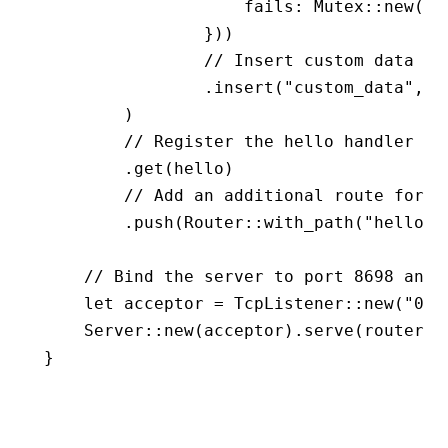
                    fails
:
 Mutex
::
new
(Ve
                }))
                // Insert custom data in
                .
insert
(
"custom_data"
, 
"
        )
        // Register the hello handler fo
        .
get
(hello)
        // Add an additional route for t
        .
push
(Router
::
with_path
(
"hello"
)
    // Bind the server to port 8698 and 
    let
 acceptor 
=
 TcpListener
::
new
(
"0.0
    Server
::
new
(acceptor)
.
serve
(router)
.
}