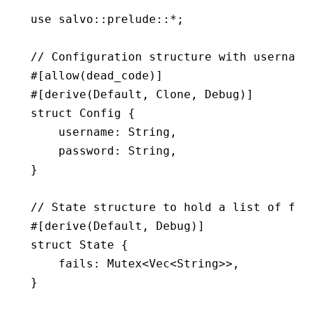
use
 salvo
::
prelude
::*
;
// Configuration structure with username
#[allow(dead_code)]
#[derive(
Default
, 
Clone
, 
Debug
)]
struct
 Config
 {
    username
:
 String
,
    password
:
 String
,
}
// State structure to hold a list of fai
#[derive(
Default
, 
Debug
)]
struct
 State
 {
    fails
:
 Mutex
<
Vec
<
String
>>,
}