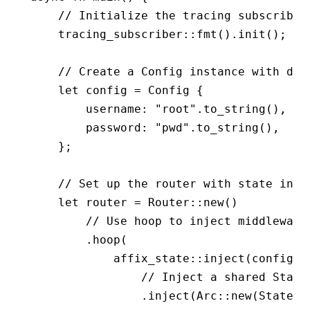
    // Initialize the tracing subscriber
    tracing_subscriber
::
fmt
()
.
init
();
    // Create a Config instance with def
    let
 config 
=
 Config
 {
        username
:
 "root"
.
to_string
(),
        password
:
 "pwd"
.
to_string
(),
    };
    // Set up the router with state inje
    let
 router 
=
 Router
::
new
()
        // Use hoop to inject middleware
        .
hoop
(
            affix_state
::
inject
(config)
                // Inject a shared State
                .
inject
(Arc
::
new
(
State
 {