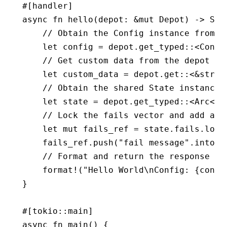
#[handler]
async
 fn
 hello
(depot
:
 &mut
 Depot
) 
->
 Str
    // Obtain the Config instance from t
    let
 config 
=
 depot
.
get_typed
::
<
Confi
    // Get custom data from the depot
    let
 custom_data 
=
 depot
.
get
::
<
&
str
>(
    // Obtain the shared State instance 
    let
 state 
=
 depot
.
get_typed
::
<
Arc
<
St
    // Lock the fails vector and add a n
    let
 mut
 fails_ref 
=
 state
.
fails
.
lock
    fails_ref
.
push
(
"fail message"
.
into
()
    // Format and return the response st
    format!
(
"Hello World\nConfig: {confi
}
#[tokio
::
main]
async
 fn
 main
() {