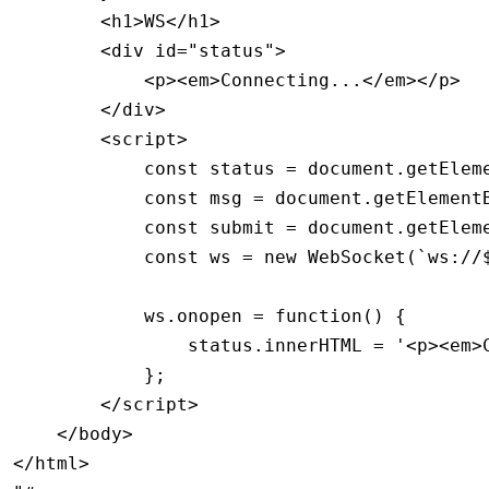
        <h1>WS</h1>
        <div id="status">
            <p><em>Connecting...</em></p>
        </div>
        <script>
            const status = document.getElem
            const msg = document.getElement
            const submit = document.getElem
            const ws = new WebSocket(`ws://
            ws.onopen = function() {
                status.innerHTML = '<p><em>
            };
        </script>
    </body>
</html>