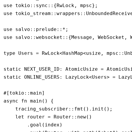
use
 tokio
::
sync
::
{
RwLock
, mpsc};
use
 tokio_stream
::
wrappers
::
UnboundedReceiv
use
 salvo
::
prelude
::*
;
use
 salvo
::
websocket
::
{
Message
, 
WebSocket
, 
type
 Users
 =
 RwLock
<
HashMap
<
usize
, mpsc
::
Un
static
 NEXT_USER_ID
:
 AtomicUsize
 =
 AtomicUs
static
 ONLINE_USERS
:
 LazyLock
<
Users
> 
=
 Lazy
#[tokio
::
main]
async
 fn
 main
() {
    tracing_subscriber
::
fmt
()
.
init
();
    let
 router 
=
 Router
::
new
()
        .
goal
(index)