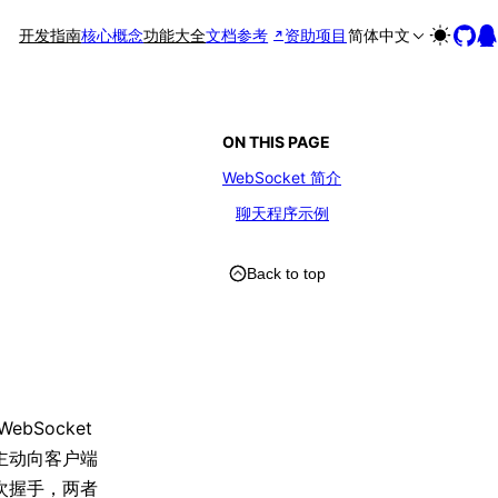
开发指南
核心概念
功能大全
文档参考
资助项目
简体中文
ON THIS PAGE
WebSocket 简介
聊天程序示例
Back to top
bSocket
主动向客户端
一次握手，两者