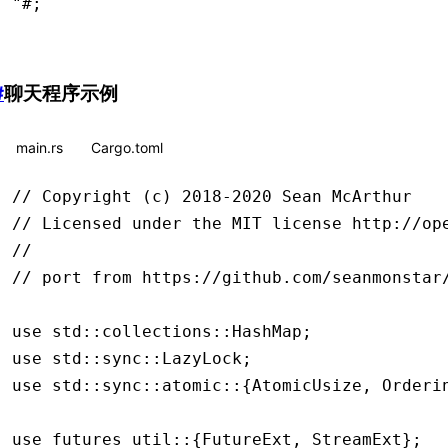
"#
;
#
聊天程序示例
main.rs
Cargo.toml
// Copyright (c) 2018-2020 Sean McArthur
// Licensed under the MIT license http://op
//
// port from https://github.com/seanmonstar
use
 std
::
collections
::
HashMap
;
use
 std
::
sync
::
LazyLock
;
use
 std
::
sync
::
atomic
::
{
AtomicUsize
, 
Orderi
use
 futures_util
::
{
FutureExt
, 
StreamExt
};