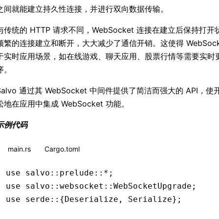
之间就能建立持久性连接，并进行双向数据传输。
与传统的 HTTP 请求不同，WebSocket 连接在建立后保持打
频繁的连接建立和断开，大大减少了通信开销。这使得 WebSock
于实时应用场景，如在线游戏、聊天应用、股票行情等需要实时
序。
Salvo 通过其 WebSocket 中间件提供了简洁而强大的 API，
松地在应用中集成 WebSocket 功能。
示例代码
main.rs
Cargo.toml
use
 salvo
::
prelude
::*
;
use
 salvo
::
websocket
::
WebSocketUpgrade
;
use
 serde
::
{
Deserialize
, 
Serialize
};