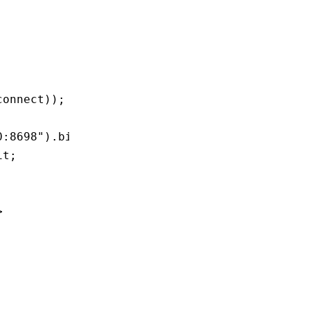
connect));
0:8698"
)
.
bind
()
.await
;
it
;
>