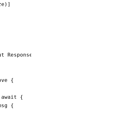
ze
)]
ut
 Response
) 
->
 Result
<(), 
StatusError
> {
ove
 {
.await
 {
msg {