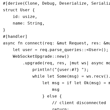
#[derive(
Clone
, 
Debug
, 
Deserialize
, 
Seriali
struct
 User
 {
    id
:
 usize
,
    name
:
 String
,
}
#[handler]
async
 fn
 connect
(req
:
 &mut
 Request
, res
:
 &m
    let
 user 
=
 req
.
parse_queries
::
<
User
>();
    WebSocketUpgrade
::
new
()
        .
upgrade
(req, res, 
|mut
 ws
|
 async
 m
            println!
(
"{user:#?} "
);
            while
 let
 Some
(msg) 
=
 ws
.
recv
()
                let
 msg 
=
 if
 let
 Ok
(msg) 
=
 
                    msg
                } 
else
 {
                    // client disconnected
                    return
;