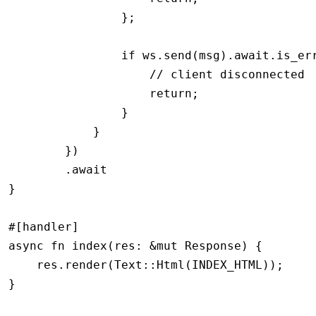
                };
                if
 ws
.
send
(msg)
.await.
is_er
                    // client disconnected
                    return
;
                }
            }
        })
        .await
}
#[handler]
async
 fn
 index
(res
:
 &mut
 Response
) {
    res
.
render
(Text
::
Html
(INDEX_HTML));
}