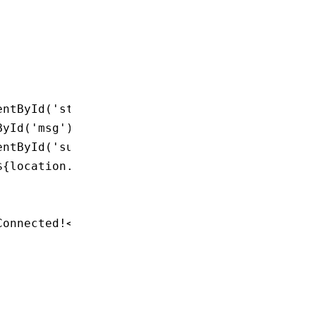
entById('status');
ById('msg');
entById('submit');
${location.host}/ws?id=123&name=chris`);
Connected!</em></p>';