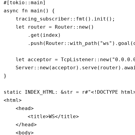
#[tokio
::
main]
async
 fn
 main
() {
    tracing_subscriber
::
fmt
()
.
init
();
    let
 router 
=
 Router
::
new
()
        .
get
(index)
        .
push
(Router
::
with_path
(
"ws"
)
.
goal
(
    let
 acceptor 
=
 TcpListener
::
new
(
"0.0.0.
    Server
::
new
(acceptor)
.
serve
(router)
.awa
}
static
 INDEX_HTML
:
 &
str
 =
 r#"<!DOCTYPE html
<html>
    <head>
        <title>WS</title>
    </head>
    <body>