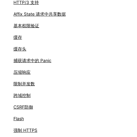
HTTP/3 支持
Affix State 请求中共享数据
基本权限验证
缓存
缓存头
捕获请求中的 Panic
压缩响应
限制并发数
跨域控制
CSRF防御
Flash
强制 HTTPS