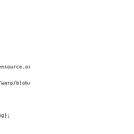
ensource.org/licenses/MIT
/warp/blob/master/examples/websocket_chat.rs
ng
};