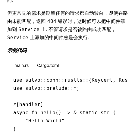
但更常见的需求是期望任何的请求都自动转向，即使在路
由未能匹配，返回
错误时，这时候可以把中间件添
404
加到
上. 不管请求是否被路由成功匹配，
Service
上添加的中间件总是会执行.
Service
示例代码
main.rs
Cargo.toml
use
 salvo
::
conn
::
rustls
::
{
Keycert
, 
Rustl
use
 salvo
::
prelude
::*
;
#[handler]
async
 fn
 hello
() 
->
 &
'
static
 str
 {
    "Hello World"
}