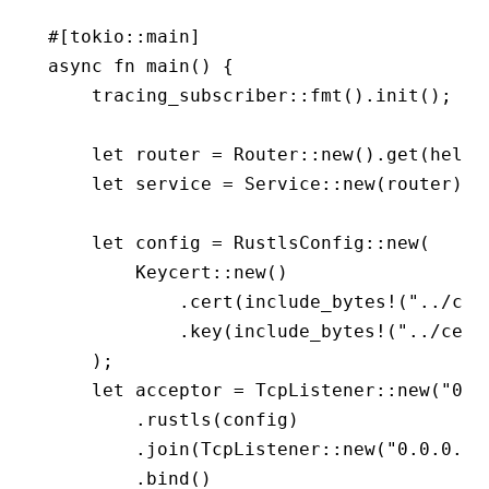
#[tokio
::
main]
async
 fn
 main
() {
    tracing_subscriber
::
fmt
()
.
init
();
    let
 router 
=
 Router
::
new
()
.
get
(hello
    let
 service 
=
 Service
::
new
(router)
.
h
    let
 config 
=
 RustlsConfig
::
new
(
        Keycert
::
new
()
            .
cert
(
include_bytes!
(
"../cer
            .
key
(
include_bytes!
(
"../cert
    );
    let
 acceptor 
=
 TcpListener
::
new
(
"0.0
        .
rustls
(config)
        .
join
(TcpListener
::
new
(
"0.0.0.0:
        .
bind
()