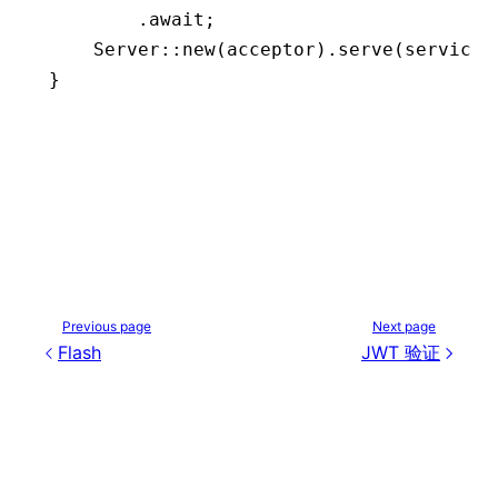
        .await
;
    Server
::
new
(acceptor)
.
serve
(service)
}
Previous page
Next page
Flash
JWT 验证