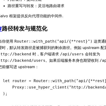
路径重写与转发：灵活地路由请求
Salvo 框架提供反向代理功能的中间件.
#
路径转发与规范化
当你使用
这类通
Router::with_path("api/{**rest}")
理时，默认转发路径是被捕获到的剩余路径。例如 upstream 配
时，客户端请求
会转发为
http://backend
/api/users
。如果后端服务本身也期望收到
http://backend/users
/a
把前缀写进 upstream：
let
 router 
=
 Router
::
with_path
(
"api/{**rest
    Proxy
::
use_hyper_client
(
"http://backend
);