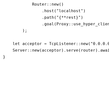
            Router
::
new
()
                .
host
(
"localhost"
)
                .
path
(
"{**rest}"
)
                .
goal
(Proxy
::
use_hyper_clie
        );
    let
 acceptor 
=
 TcpListener
::
new
(
"0.0.0.
    Server
::
new
(acceptor)
.
serve
(router)
.awa
}