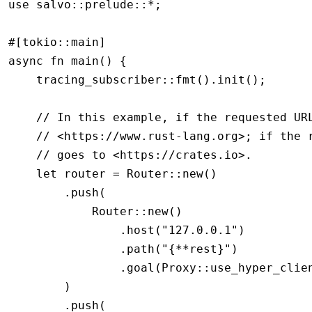
use
 salvo
::
prelude
::*
;
#[tokio
::
main]
async
 fn
 main
() {
    tracing_subscriber
::
fmt
()
.
init
();
    // In this example, if the requested UR
    // <https://www.rust-lang.org>; if the 
    // goes to <https://crates.io>.
    let
 router 
=
 Router
::
new
()
        .
push
(
            Router
::
new
()
                .
host
(
"127.0.0.1"
)
                .
path
(
"{**rest}"
)
                .
goal
(Proxy
::
use_hyper_clie
        )
        .
push
(