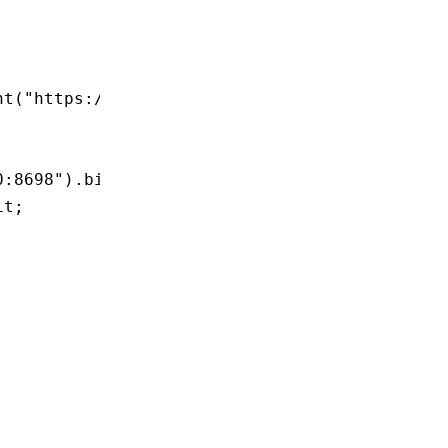
nt
(
"https://crates.io"
)),
0:8698"
)
.
bind
()
.await
;
it
;