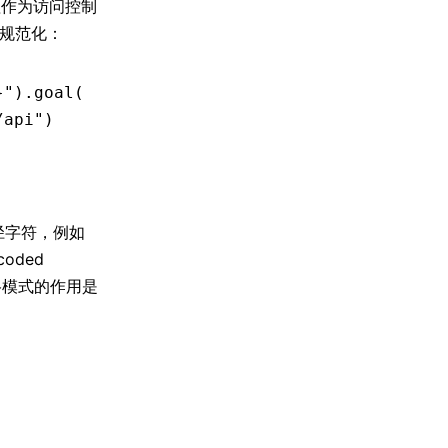
作为访问控制
径规范化：
}"
)
.
goal
(
/api"
)
路径字符，例如
oded
格模式的作用是