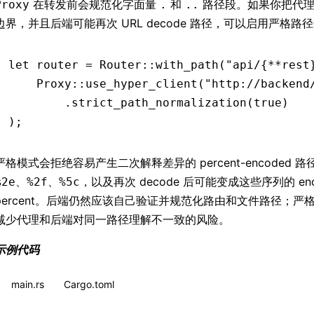
在转发前会规范化字面量
和
路径段。如果你把代理
Proxy
.
..
边界，并且后端可能再次 URL decode 路径，可以启用严格路
let
 router 
=
 Router
::
with_path
(
"api/{**rest
    Proxy
::
use_hyper_client
(
"http://backend
        .
strict_path_normalization
(
true
)
);
严格模式会拒绝容易产生二次解释差异的 percent-encoded 
、
、
，以及再次 decode 后可能变成这些序列的 enc
%2e
%2f
%5c
percent。后端仍然应该自己验证并规范化路由和文件路径；严
减少代理和后端对同一路径理解不一致的风险。
示例代码
main.rs
Cargo.toml