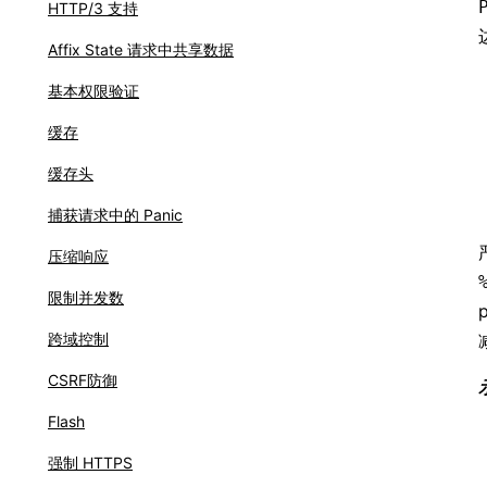
HTTP/3 支持
Affix State 请求中共享数据
基本权限验证
缓存
缓存头
捕获请求中的 Panic
压缩响应
限制并发数
跨域控制
CSRF防御
Flash
强制 HTTPS