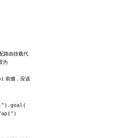
配路由挂载代
置为
前缀，应该
pi
}"
)
.
goal
(
/api"
)