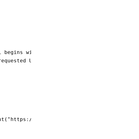
L begins with <http://127.0.0.1:8698/>, the p
requested URL begins with <http://localhost:8
nt
(
"https://docs.rs"
)),