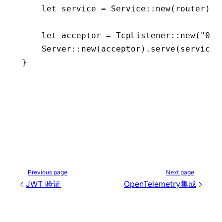
    let
 service 
=
 Service
::
new
(router)
.
h
    let
 acceptor 
=
 TcpListener
::
new
(
"0.0
    Server
::
new
(acceptor)
.
serve
(service)
}
Previous page
Next page
JWT 验证
OpenTelemetry集成