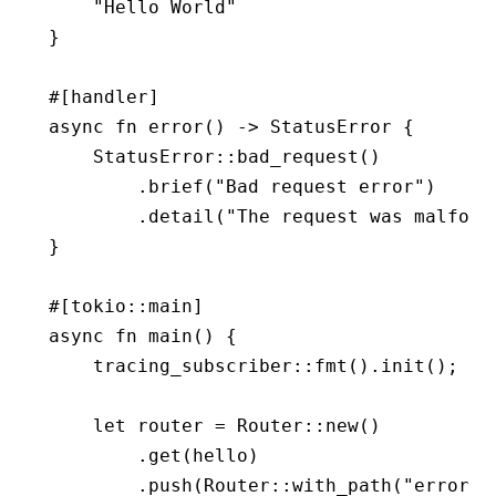
    "Hello World"
}
#[handler]
async
 fn
 error
() 
->
 StatusError
 {
    StatusError
::
bad_request
()
        .
brief
(
"Bad request error"
)
        .
detail
(
"The request was malform
}
#[tokio
::
main]
async
 fn
 main
() {
    tracing_subscriber
::
fmt
()
.
init
();
    let
 router 
=
 Router
::
new
()
        .
get
(hello)
        .
push
(Router
::
with_path
(
"error"
)