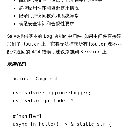
监控应用性能和资源使用情况
记录用户访问模式和系统异常
满足安全审计和合规性要求
Salvo提供基本的 Log 功能的中间件. 如果中间件直接添
加到了
上，它将无法捕获所有
都不匹
Router
Router
配时返回的 404 错误，建议添加到
上.
Service
示例代码
main.rs
Cargo.toml
use
 salvo
::
logging
::
Logger
;
use
 salvo
::
prelude
::*
;
#[handler]
async
 fn
 hello
() 
->
 &
'
static
 str
 {