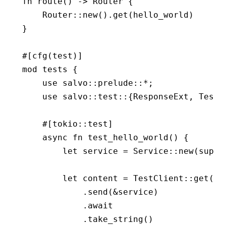
fn
 route
() 
->
 Router
 {
    Router
::
new
()
.
get
(hello_world)
}
#[cfg(test)]
mod
 tests {
    use
 salvo
::
prelude
::*
;
    use
 salvo
::
test
::
{
ResponseExt
, 
TestC
    #[tokio
::
test]
    async
 fn
 test_hello_world
() {
        let
 service 
=
 Service
::
new
(super
        let
 content 
=
 TestClient
::
get
(
fo
            .
send
(
&
service)
            .await
            .
take_string
()