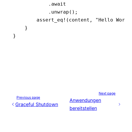
            .await
            .
unwrap
();
        assert_eq!
(content, 
"Hello World
    }
}
Next page
Previous page
Anwendungen
Graceful Shutdown
bereitstellen