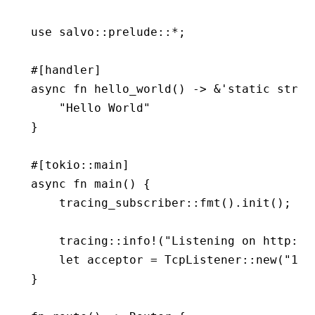
use
 salvo
::
prelude
::*
;
#[handler]
async
 fn
 hello_world
() 
->
 &
'
static
 str
 {
    "Hello World"
}
#[tokio
::
main]
async
 fn
 main
() {
    tracing_subscriber
::
fmt
()
.
init
();
    tracing
::
info!
(
"Listening on http://
    let
 acceptor 
=
 TcpListener
::
new
(
"127
}