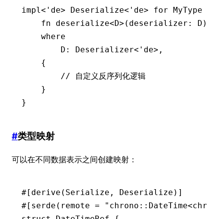
impl
<'
de
> 
Deserialize
<'
de
> 
for
 MyType
 {
    fn
 deserialize
<
D
>(deserializer
:
 D
) 
-
    where
        D
:
 Deserializer
<'
de
>,
    {
        // 自定义反序列化逻辑
    }
}
#
类型映射
可以在不同数据表示之间创建映射：
#[derive(
Serialize
, 
Deserialize
)]
#[serde(remote 
=
 "chrono::DateTime<chron
struct
 DateTimeRef
 {