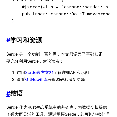
    #[serde(with 
=
 "chrono::serde::ts_se
    pub
 inner
:
 chrono
::
DateTime
<chrono
::
}
#
学习和资源
Serde 是一个功能丰富的库，本文只涵盖了基础知识。
要充分利用Serde，建议读者：
访问
Serde官方文档
了解详细API和示例
查看
GitHub仓库
获取源码和最新更新
#
结语
Serde 作为Rust生态系统中的基础库，为数据交换提供
了强大而灵活的工具。通过掌握Serde，您可以轻松处理