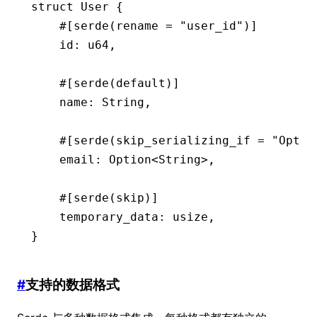
struct
 User
 {
    #[serde(rename 
=
 "user_id"
)]
    id
:
 u64
,
    #[serde(default)]
    name
:
 String
,
    #[serde(skip_serializing_if 
=
 "Optio
    email
:
 Option
<
String
>,
    #[serde(skip)]
    temporary_data
:
 usize
,
}
#
支持的数据格式