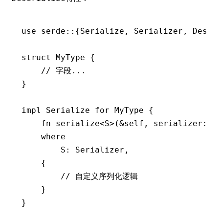
use
 serde
::
{
Serialize
, 
Serializer
, 
Deser
struct
 MyType
 {
    // 字段...
}
impl
 Serialize
 for
 MyType
 {
    fn
 serialize
<
S
>(
&
self, serializer
:
 S
    where
        S
:
 Serializer
,
    {
        // 自定义序列化逻辑
    }
}