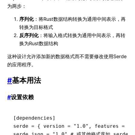
为两步：
序列化
：将Rust数据结构转换为通用中间表示，再
转换为目标格式
反序列化
：将输入格式转换为通用中间表示，再转
换为Rust数据结构
这种设计允许添加新的数据格式而不需要修改使用Serde
的应用程序。
#
基本用法
#
设置依赖
[dependencies]
serde 
=
 { version 
=
 "1.0"
,
 features 
=
 [
"
serde_json 
=
 "1.0"
 # 或其他格式库如 serde_y