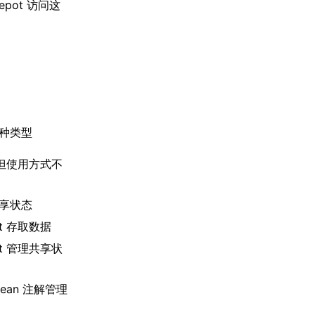
pot 访问这
多种类型
类似但使用方式不
 共享状态
Get 存取数据
.Get 管理共享状
@Bean 注解管理