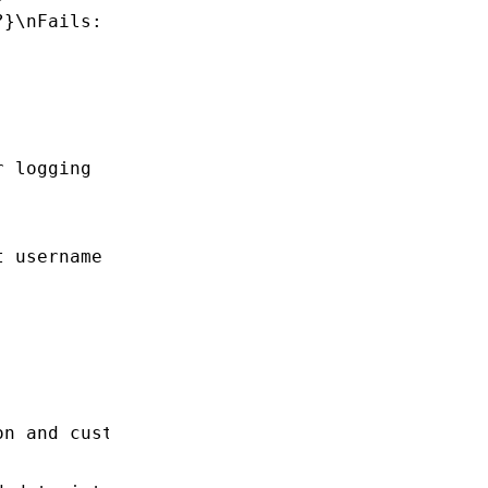
?}\nFails: {fails_ref:#?}\nCustom Data: {cust
r logging
t username and password
on and custom data