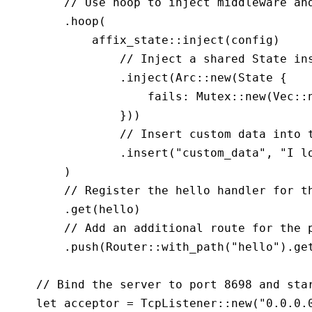
        // Use hoop to inject middleware an
        .
hoop
(
            affix_state
::
inject
(config)
                // Inject a shared State in
                .
inject
(Arc
::
new
(
State
 {
                    fails
:
 Mutex
::
new
(Vec
::
                }))
                // Insert custom data into 
                .
insert
(
"custom_data"
, 
"I l
        )
        // Register the hello handler for t
        .
get
(hello)
        // Add an additional route for the 
        .
push
(Router
::
with_path
(
"hello"
)
.
ge
    // Bind the server to port 8698 and sta
    let
 acceptor 
=
 TcpListener
::
new
(
"0.0.0.