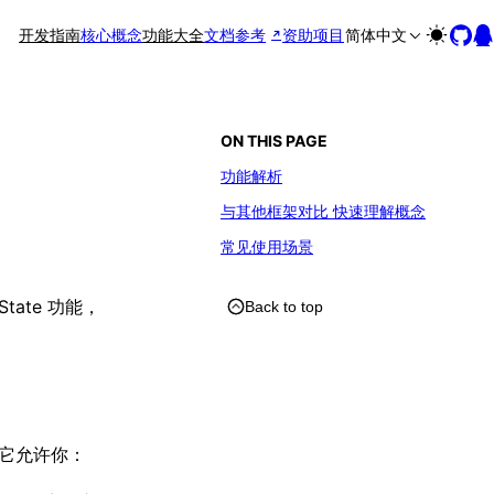
开发指南
核心概念
功能大全
文档参考
资助项目
简体中文
ON THIS PAGE
功能解析
与其他框架对比 快速理解概念
常见使用场景
State 功能，
Back to top
。它允许你：