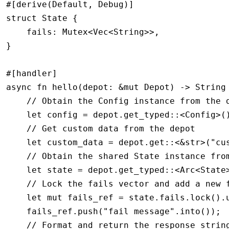
#[derive(
Default
, 
Debug
)]
struct
 State
 {
    fails
:
 Mutex
<
Vec
<
String
>>,
}
#[handler]
async
 fn
 hello
(depot
:
 &mut
 Depot
) 
->
 String
    // Obtain the Config instance from the 
    let
 config 
=
 depot
.
get_typed
::
<
Config
>(
    // Get custom data from the depot
    let
 custom_data 
=
 depot
.
get
::
<
&
str
>(
"cu
    // Obtain the shared State instance fro
    let
 state 
=
 depot
.
get_typed
::
<
Arc
<
State
    // Lock the fails vector and add a new 
    let
 mut
 fails_ref 
=
 state
.
fails
.
lock
()
.
    fails_ref
.
push
(
"fail message"
.
into
());
    // Format and return the response strin