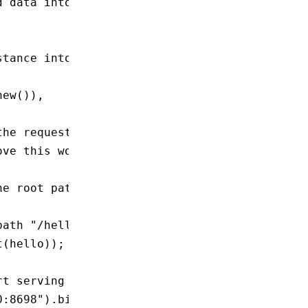
d data into the request context
stance into the request context
new
()),
the request context
ove this world!"
),
he root path
path "/hello" with the same handler
t
(hello));
rt serving
0:8698"
)
.
bind
()
.await
;