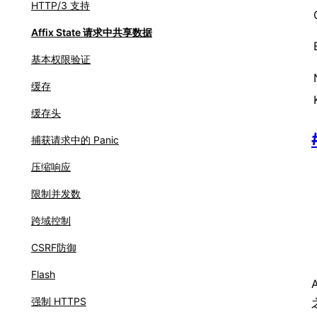
HTTP/3 支持
Affix State 请求中共享数据
基本权限验证
缓存
缓存头
捕获请求中的 Panic
压缩响应
限制并发数
跨域控制
CSRF防御
Flash
强制 HTTPS