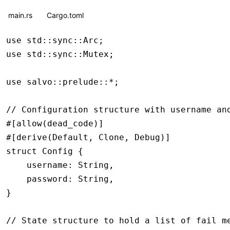
main.rs
Cargo.toml
use
 std
::
sync
::
Arc
;
use
 std
::
sync
::
Mutex
;
use
 salvo
::
prelude
::*
;
// Configuration structure with username an
#[allow(dead_code)]
#[derive(
Default
, 
Clone
, 
Debug
)]
struct
 Config
 {
    username
:
 String
,
    password
:
 String
,
}
// State structure to hold a list of fail m