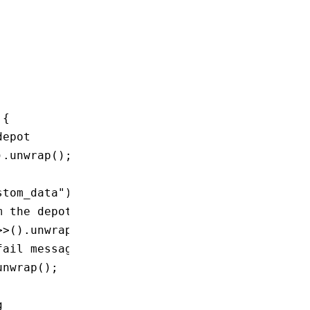
 {
depot
)
.
unwrap
();
stom_data"
)
.
unwrap
();
m the depot
>>()
.
unwrap
();
fail message
unwrap
();
g