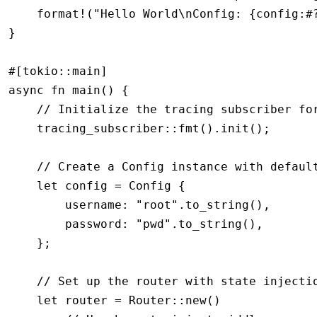
    format!
(
"Hello World\nConfig: {config:#
}
#[tokio
::
main]
async
 fn
 main
() {
    // Initialize the tracing subscriber fo
    tracing_subscriber
::
fmt
()
.
init
();
    // Create a Config instance with defaul
    let
 config 
=
 Config
 {
        username
:
 "root"
.
to_string
(),
        password
:
 "pwd"
.
to_string
(),
    };
    // Set up the router with state injecti
    let
 router 
=
 Router
::
new
()