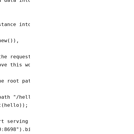
d data into the request context
stance into the request context
new
()),
the request context
ove this world!"
),
he root path
path "/hello" with the same handler
t
(hello));
rt serving
0:8698"
)
.
bind
()
.await
;