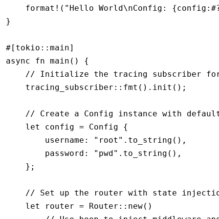
    format!
(
"Hello World\nConfig: {config:#
}
#[tokio
::
main]
async
 fn
 main
() {
    // Initialize the tracing subscriber fo
    tracing_subscriber
::
fmt
()
.
init
();
    // Create a Config instance with defaul
    let
 config 
=
 Config
 {
        username
:
 "root"
.
to_string
(),
        password
:
 "pwd"
.
to_string
(),
    };
    // Set up the router with state injecti
    let
 router 
=
 Router
::
new
()