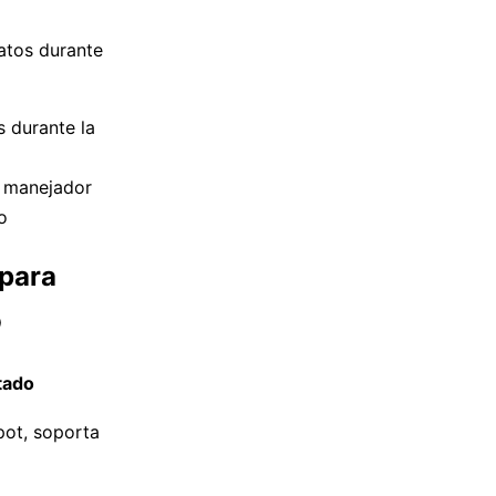
atos durante
 durante la
r manejador
o
para
o
tado
pot, soporta