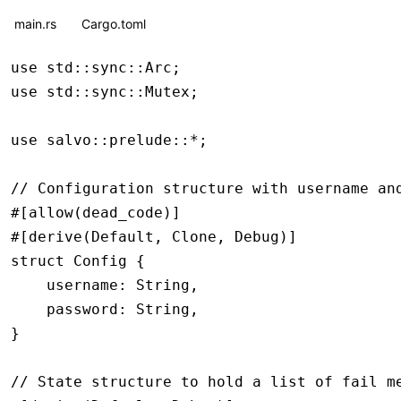
main.rs
Cargo.toml
use
 std
::
sync
::
Arc
;
use
 std
::
sync
::
Mutex
;
use
 salvo
::
prelude
::*
;
// Configuration structure with username an
#[allow(dead_code)]
#[derive(
Default
, 
Clone
, 
Debug
)]
struct
 Config
 {
    username
:
 String
,
    password
:
 String
,
}
// State structure to hold a list of fail m