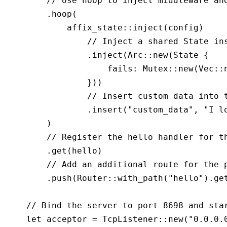
        // Use hoop to inject middleware an
        .
hoop
(
            affix_state
::
inject
(config)
                // Inject a shared State in
                .
inject
(Arc
::
new
(
State
 {
                    fails
:
 Mutex
::
new
(Vec
::
                }))
                // Insert custom data into 
                .
insert
(
"custom_data"
, 
"I l
        )
        // Register the hello handler for t
        .
get
(hello)
        // Add an additional route for the 
        .
push
(Router
::
with_path
(
"hello"
)
.
ge
    // Bind the server to port 8698 and sta
    let
 acceptor 
=
 TcpListener
::
new
(
"0.0.0.