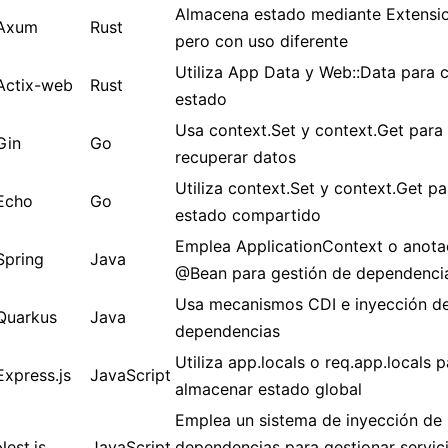
Almacena estado mediante Extension
Axum
Rust
pero con uso diferente
Utiliza App Data y Web::Data para 
Actix-web
Rust
estado
Usa context.Set y context.Get para
Gin
Go
recuperar datos
Utiliza context.Set y context.Get pa
Echo
Go
estado compartido
Emplea ApplicationContext o anota
Spring
Java
@Bean para gestión de dependenci
Usa mecanismos CDI e inyección d
Quarkus
Java
dependencias
Utiliza app.locals o req.app.locals p
Express.js
JavaScript
almacenar estado global
Emplea un sistema de inyección de
Nest.js
JavaScript
dependencias para gestionar servic