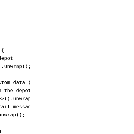
 {
depot
)
.
unwrap
();
stom_data"
)
.
unwrap
();
m the depot
>>()
.
unwrap
();
fail message
unwrap
();
g