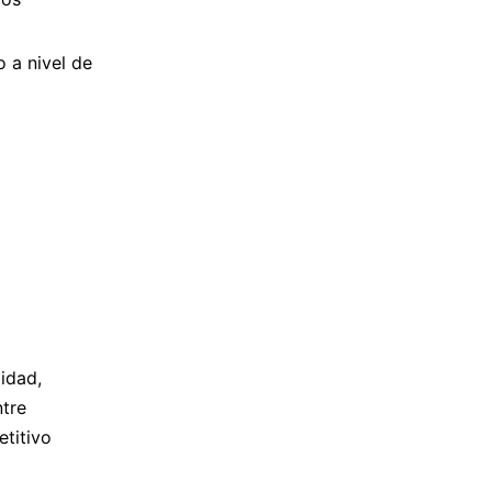
 a nivel de
lidad,
ntre
etitivo