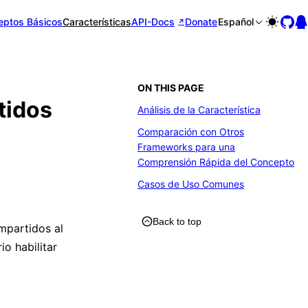
eptos Básicos
Características
API-Docs
Donate
Español
ON THIS PAGE
tidos
Análisis de la Característica
Comparación con Otros
Frameworks para una
Comprensión Rápida del Concepto
Casos de Uso Comunes
Back to top
mpartidos al
io habilitar