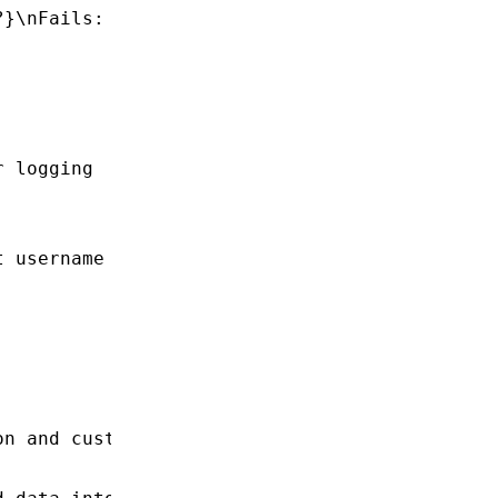
?}\nFails: {fails_ref:#?}\nCustom Data: {cust
r logging
t username and password
on and custom data