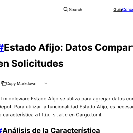
Guía
Conc
Search
#
Estado Afijo: Datos Compar
en Solicitudes
Copy Markdown
l middleware Estado Afijo se utiliza para agregar datos co
epot. Para utilizar la funcionalidad Estado Afijo, es necesar
a característica
en Cargo.toml.
affix-state
#
Análisis de la Característica