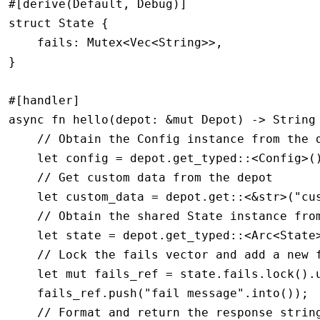
#[derive(
Default
, 
Debug
)]
struct
 State
 {
    fails
:
 Mutex
<
Vec
<
String
>>,
}
#[handler]
async
 fn
 hello
(depot
:
 &mut
 Depot
) 
->
 String
    // Obtain the Config instance from the 
    let
 config 
=
 depot
.
get_typed
::
<
Config
>(
    // Get custom data from the depot
    let
 custom_data 
=
 depot
.
get
::
<
&
str
>(
"cu
    // Obtain the shared State instance fro
    let
 state 
=
 depot
.
get_typed
::
<
Arc
<
State
    // Lock the fails vector and add a new 
    let
 mut
 fails_ref 
=
 state
.
fails
.
lock
()
.
    fails_ref
.
push
(
"fail message"
.
into
());
    // Format and return the response strin