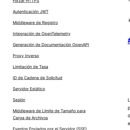
Forzar HTTPS
Autenticación JWT
Middleware de Registro
Integración de OpenTelemetry
Generación de Documentación OpenAPI
Proxy Inverso
Limitación de Tasa
ID de Cadena de Solicitud
Servidor Estático
L
Sesión
p
Middleware de Límite de Tamaño para
d
Carga de Archivos
Eventos Enviados por el Servidor (SSE)