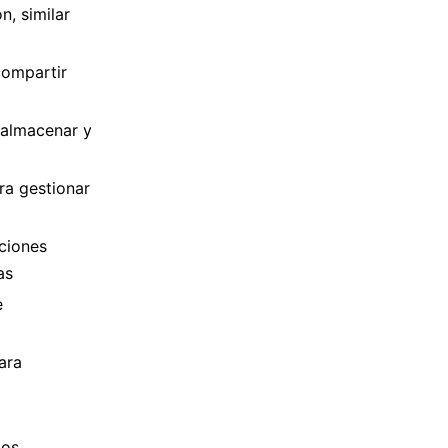
, similar
compartir
 almacenar y
ra gestionar
ciones
as
e
ara
ios