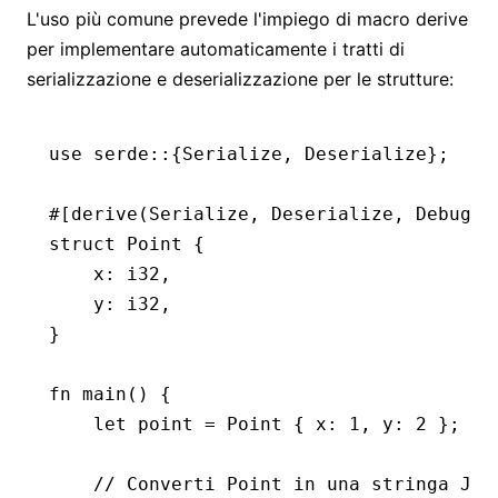
L'uso più comune prevede l'impiego di macro derive
per implementare automaticamente i tratti di
serializzazione e deserializzazione per le strutture:
use
 serde
::
{
Serialize
, 
Deserialize
};
#[derive(
Serialize
, 
Deserialize
, 
Debug
)]
struct
 Point
 {
    x
:
 i32
,
    y
:
 i32
,
}
fn
 main
() {
    let
 point 
=
 Point
 { x
:
 1
, y
:
 2
 };
    // Converti Point in una stringa JSO