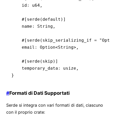
    id
:
 u64
,
    #[serde(default)]
    name
:
 String
,
    #[serde(skip_serializing_if 
=
 "Optio
    email
:
 Option
<
String
>,
    #[serde(skip)]
    temporary_data
:
 usize
,
}
#
Formati di Dati Supportati
Serde si integra con vari formati di dati, ciascuno
con il proprio crate: