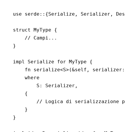
use
 serde
::
{
Serialize
, 
Serializer
, 
Deser
struct
 MyType
 {
    // Campi...
}
impl
 Serialize
 for
 MyType
 {
    fn
 serialize
<
S
>(
&
self, serializer
:
 S
    where
        S
:
 Serializer
,
    {
        // Logica di serializzazione per
    }
}