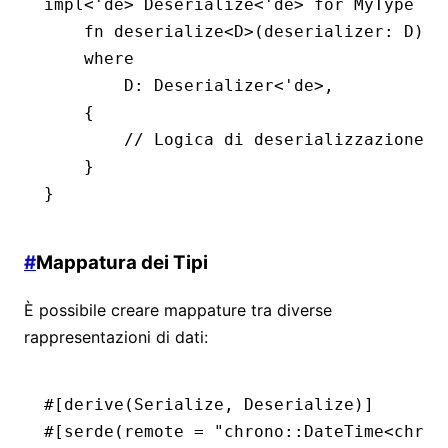
impl
<'
de
> 
Deserialize
<'
de
> 
for
 MyType
 {
    fn
 deserialize
<
D
>(deserializer
:
 D
) 
-
    where
        D
:
 Deserializer
<'
de
>,
    {
        // Logica di deserializzazione p
    }
}
#
Mappatura dei Tipi
È possibile creare mappature tra diverse
rappresentazioni di dati:
#[derive(
Serialize
, 
Deserialize
)]
#[serde(remote 
=
 "chrono::DateTime<chron