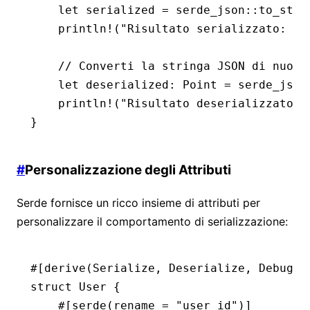
    let
 serialized 
=
 serde_json
::
to_stri
    println!
(
"Risultato serializzato: {}
    // Converti la stringa JSON di nuovo
    let
 deserialized
:
 Point
 =
 serde_json
    println!
(
"Risultato deserializzato: 
}
#
Personalizzazione degli Attributi
Serde fornisce un ricco insieme di attributi per
personalizzare il comportamento di serializzazione:
#[derive(
Serialize
, 
Deserialize
, 
Debug
)]
struct
 User
 {
    #[serde(rename 
=
 "user_id"
)]