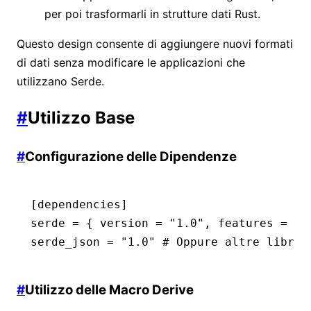
per poi trasformarli in strutture dati Rust.
Questo design consente di aggiungere nuovi formati
di dati senza modificare le applicazioni che
utilizzano Serde.
#
Utilizzo Base
#
Configurazione delle Dipendenze
[dependencies]
serde 
=
 { version 
=
 "1.0"
,
 features 
=
 [
"
serde_json 
=
 "1.0"
 # Oppure altre librer
#
Utilizzo delle Macro Derive