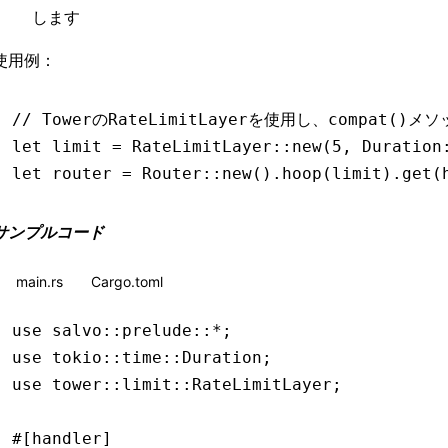
します
使用例：
// TowerのRateLimitLayerを使用し、compat()
let
 limit 
=
 RateLimitLayer
::
new
(
5
, Duration
let
 router 
=
 Router
::
new
()
.
hoop
(limit)
.
get
(
サンプルコード
main.rs
Cargo.toml
use
 salvo
::
prelude
::*
;
use
 tokio
::
time
::
Duration
;
use
 tower
::
limit
::
RateLimitLayer
;
#[handler]