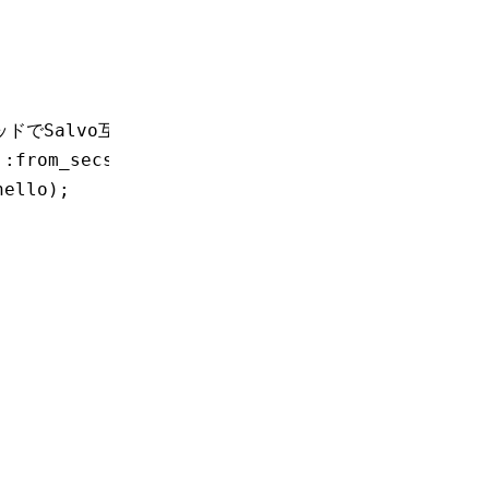
メソッドでSalvo互換形式に変換
::
from_secs
(
30
))
.
compat
();
hello);