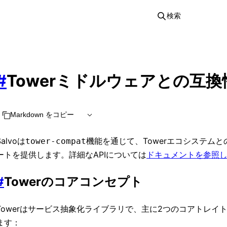
検索
#
Towerミドルウェアとの互換
Markdown をコピー
Salvoは
機能を通じて、Towerエコシステム
tower-compat
ートを提供します。詳細なAPIについては
ドキュメントを参照
#
Towerのコアコンセプト
Towerはサービス抽象化ライブラリで、主に2つのコアトレイ
ます：