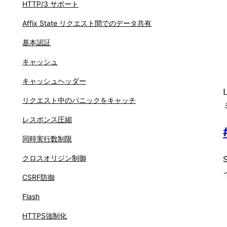
HTTP/3 サポート
Affix State リクエスト間でのデータ共有
基本認証
キャッシュ
キャッシュヘッダー
リクエスト中のパニックをキャッチ
レスポンス圧縮
同時実行数制限
クロスオリジン制御
CSRF防御
Flash
HTTPS強制化