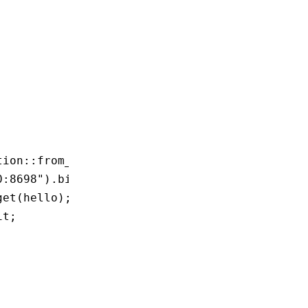
tion
::
from_secs
(
30
))
.
compat
();
0:8698"
)
.
bind
()
.await
;
get
(hello);
it
;