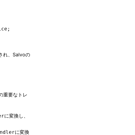
ice
;
、Salvoの
つの重要なトレ
に変換し、
er
に変換
ndler