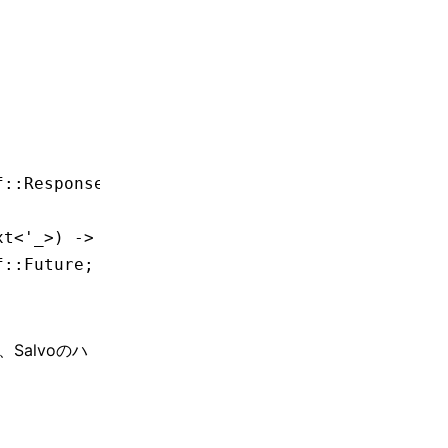
f
::
Response
, Self
::
Error
>>;
xt
<'
_
>) 
->
 Poll
<
Result
<(), Self
::
Error
>>;
f
::
Future
;
alvoのハ