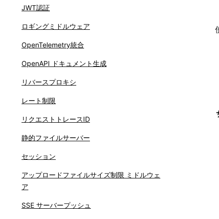
JWT認証
ロギングミドルウェア
OpenTelemetry統合
OpenAPI ドキュメント生成
リバースプロキシ
レート制限
リクエストトレースID
静的ファイルサーバー
セッション
アップロードファイルサイズ制限 ミドルウェ
ア
SSE サーバープッシュ