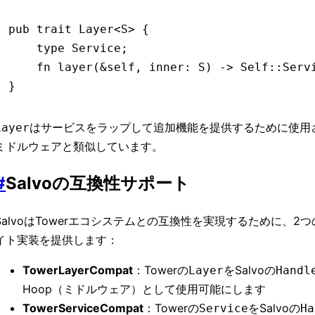
pub
 trait
 Layer
<
S
> {
    type
 Service
;
    fn
 layer
(
&
self, inner
:
 S
) 
->
 Self
::
Serv
}
はサービスをラップして追加機能を提供するために使用され
Layer
ミドルウェアと類似しています。
#
Salvoの互換性サポート
SalvoはTowerエコシステムとの互換性を実現するために、2
イト実装を提供します：
TowerLayerCompat
：Towerの
をSalvoの
Layer
Handl
Hoop（ミドルウェア）として使用可能にします
TowerServiceCompat
：Towerの
をSalvoの
Service
Ha