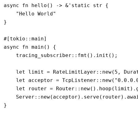
async
 fn
 hello
() 
->
 &
'
static
 str
 {
    "Hello World"
}
#[tokio
::
main]
async
 fn
 main
() {
    tracing_subscriber
::
fmt
()
.
init
();
    let
 limit 
=
 RateLimitLayer
::
new
(
5
, Dura
    let
 acceptor 
=
 TcpListener
::
new
(
"0.0.0.
    let
 router 
=
 Router
::
new
()
.
hoop
(limit)
.
    Server
::
new
(acceptor)
.
serve
(router)
.awa
}