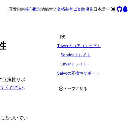
开发指南
核心概念
功能大全
文档参考
资助项目
日本語
目次
性
Towerのコアコンセプト
Serviceトレイト
Layerトレイト
Salvoの互換性サポート
との互換性サポ
してください
。
トップに戻る
トに基づいてい