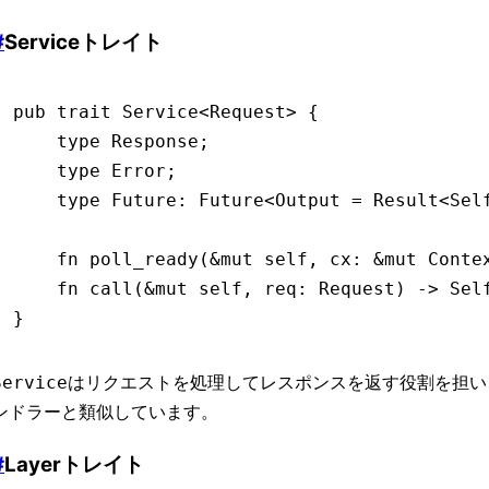
#
Serviceトレイト
pub
 trait
 Service
<
Request
> {
    type
 Response
;
    type
 Error
;
    type
 Future
:
 Future
<
Output
 =
 Result
<Sel
    fn
 poll_ready
(
&mut
 self, cx
:
 &mut
 Conte
    fn
 call
(
&mut
 self, req
:
 Request
) 
->
 Sel
}
はリクエストを処理してレスポンスを返す役割を担い、S
Service
ンドラーと類似しています。
#
Layerトレイト