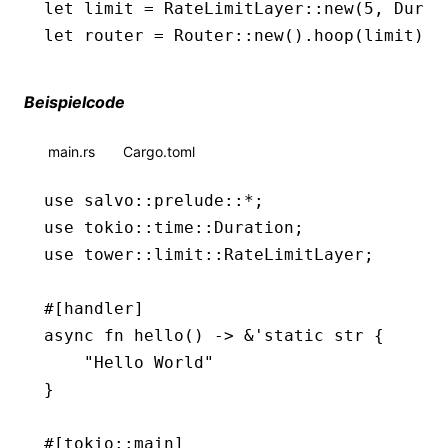
let
 limit 
=
 RateLimitLayer
::
new
(
5
, Durat
let
 router 
=
 Router
::
new
()
.
hoop
(limit)
.
g
Beispielcode
main.rs
Cargo.toml
use
 salvo
::
prelude
::*
;
use
 tokio
::
time
::
Duration
;
use
 tower
::
limit
::
RateLimitLayer
;
#[handler]
async
 fn
 hello
() 
->
 &
'
static
 str
 {
    "Hello World"
}
#[tokio
::
main]