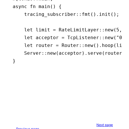
async
 fn
 main
() {
    tracing_subscriber
::
fmt
()
.
init
();
    let
 limit 
=
 RateLimitLayer
::
new
(
5
, D
    let
 acceptor 
=
 TcpListener
::
new
(
"0.0
    let
 router 
=
 Router
::
new
()
.
hoop
(limi
    Server
::
new
(acceptor)
.
serve
(router)
.
}
Next page
Previous page