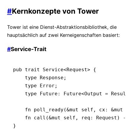
#
Kernkonzepte von Tower
Tower ist eine Dienst-Abstraktionsbibliothek, die
hauptsächlich auf zwei Kerneigenschaften basiert:
#
Service-Trait
pub
 trait
 Service
<
Request
> {
    type
 Response
;
    type
 Error
;
    type
 Future
:
 Future
<
Output
 =
 Result
<
    fn
 poll_ready
(
&mut
 self, cx
:
 &mut
 Co
    fn
 call
(
&mut
 self, req
:
 Request
) 
->
 
}