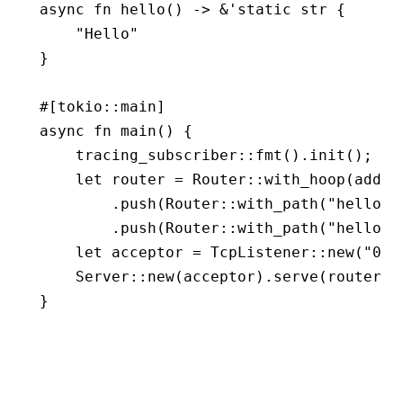
async
 fn
 hello
() 
->
 &
'
static
 str
 {
    "Hello"
}
#[tokio
::
main]
async
 fn
 main
() {
    tracing_subscriber
::
fmt
()
.
init
();
    let
 router 
=
 Router
::
with_hoop
(
add_s
        .
push
(Router
::
with_path
(
"hello"
)
        .
push
(Router
::
with_path
(
"hello.w
    let
 acceptor 
=
 TcpListener
::
new
(
"0.0
    Server
::
new
(acceptor)
.
serve
(router)
.
}