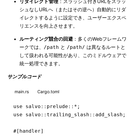
リダイレクト管理
：スラッシュ付きURLをスラッ
シュなしURLへ（またはその逆へ）自動的にリダ
イレクトするように設定でき、ユーザーエクスペ
リエンスを向上させます。
ルーティング競合の回避
：多くのWebフレームワ
ークでは、
と
は異なるルートと
/path
/path/
して扱われる可能性があり、このミドルウェアで
統一処理できます。
サンプルコード
main.rs
Cargo.toml
use
 salvo
::
prelude
::*
;
use
 salvo
::
trailing_slash
::
add_slash;
#[handler]