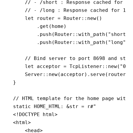
    // - /short : Response cached for 5 
    // - /long : Response cached for 1 m
    let
 router 
=
 Router
::
new
()
        .
get
(home)
        .
push
(Router
::
with_path
(
"short"
)
        .
push
(Router
::
with_path
(
"long"
)
.
    // Bind server to port 8698 and star
    let
 acceptor 
=
 TcpListener
::
new
(
"0.0
    Server
::
new
(acceptor)
.
serve
(router)
.
}
// HTML template for the home page with 
static
 HOME_HTML
:
 &
str
 =
 r#"
<!DOCTYPE html>
<html>
    <head>