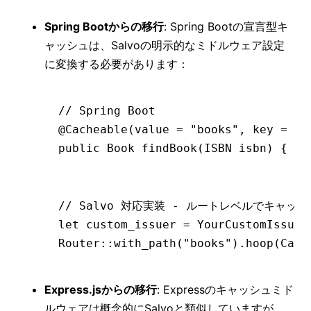
Spring Bootからの移行
: Spring Bootの宣言型キ
ャッシュは、Salvoの明示的なミドルウェア設定
に変換する必要があります：
// Spring Boot
@
Cacheable
(value 
=
 "books"
,
 key 
=
 "#
public
 Book
 findBook(
ISBN
 isbn)
 { 
..
// Salvo 対応実装 - ルートレベルでキャッ
let
 custom_issuer 
=
 YourCustomIssuer
Router
::
with_path
(
"books"
)
.
hoop
(Cach
Express.jsからの移行
: Expressのキャッシュミド
ルウェアは概念的にSalvoと類似していますが、