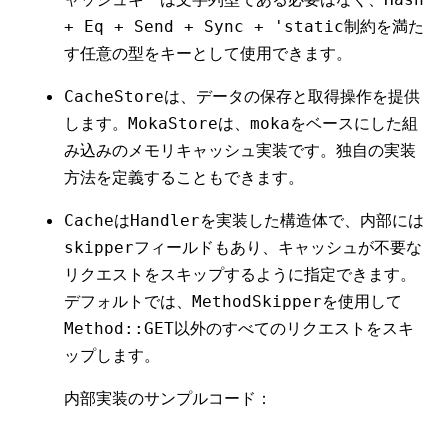
制約を満た
+ Eq + Send + Sync + 'static
す任意の型をキーとして使用できます。
は、データの保存と取得操作を提供
CacheStore
します。
は、
をベースにした組
MokaStore
moka
み込みのメモリキャッシュ実装です。独自の実装
方法を定義することもできます。
は
を実装した構造体で、内部には
Cache
Handler
フィールドもあり、キャッシュが不要な
skipper
リクエストをスキップするように指定できます。
デフォルトでは、
を使用して
MethodSkipper
以外のすべてのリクエストをスキ
Method::GET
ップします。
内部実装のサンプルコード：