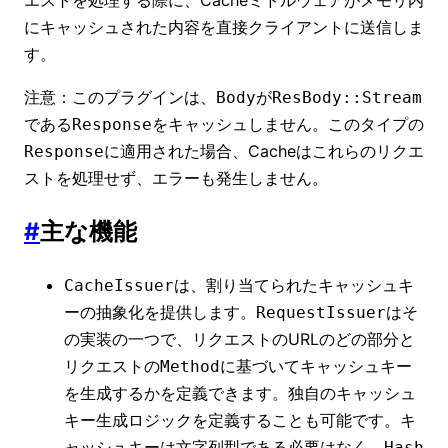
にキャッシュされた内容を直接クライアントに送信しま
す。
注意：このプラグインは、
が
Body
ResBody::Stream
である
をキャッシュしません。このタイプの
Response
に適用された場合、Cacheはこれらのリクエ
Response
ストを処理せず、エラーも発生しません。
#
主な機能
は、割り当てられたキャッシュキ
CacheIssuer
ーの抽象化を提供します。
はそ
RequestIssuer
の実装の一つで、リクエストのURLのどの部分と
リクエストの
に基づいてキャッシュキー
Method
を生成するかを定義できます。独自のキャッシュ
キー生成ロジックを定義することも可能です。キ
ャッシュキーは文字列型である必要はなく、
Hash