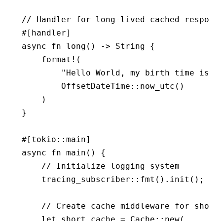
// Handler for long-lived cached respons
#[handler]
async
 fn
 long
() 
->
 String
 {
    format!
(
        "Hello World, my birth time is {
        OffsetDateTime
::
now_utc
()
    )
}
#[tokio
::
main]
async
 fn
 main
() {
    // Initialize logging system
    tracing_subscriber
::
fmt
()
.
init
();
    // Create cache middleware for short
    let
 short_cache 
=
 Cache
::
new
(