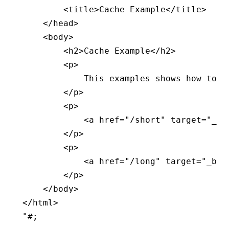
        <title>Cache Example</title>
    </head>
    <body>
        <h2>Cache Example</h2>
        <p>
            This examples shows how to u
        </p>
        <p>
            <a href="/short" target="_bl
        </p>
        <p>
            <a href="/long" target="_bla
        </p>
    </body>
</html>
"#
;