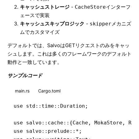
キャッシュストレージ
-
インターフ
CacheStore
ェースで実装
キャッシュスキップロジック
-
メカニズ
skipper
ムでカスタマイズ
デフォルトでは、SalvoはGETリクエストのみをキャッ
シュします。これは多くのフレームワークのデフォルト
動作と一致しています。
サンプルコード
main.rs
Cargo.toml
use
 std
::
time
::
Duration
;
use
 salvo
::
cache
::
{
Cache
, 
MokaStore
, 
Req
use
 salvo
::
prelude
::*
;