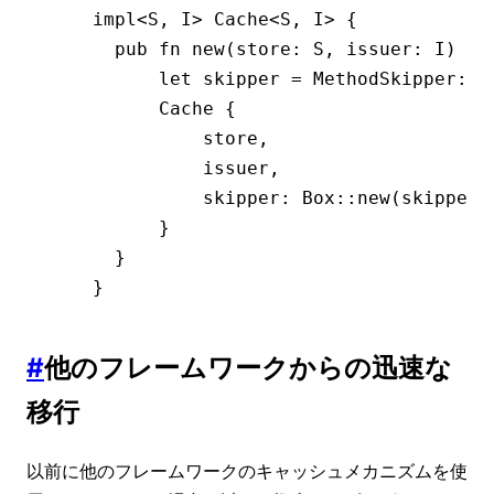
impl
<
S
, 
I
> 
Cache
<
S
, 
I
> {
  pub
 fn
 new
(store
:
 S
, issuer
:
 I
) 
->
      let
 skipper 
=
 MethodSkipper
::
n
      Cache
 {
          store,
          issuer,
          skipper
:
 Box
::
new
(skipper)
      }
  }
}
#
他のフレームワークからの迅速な
移行
以前に他のフレームワークのキャッシュメカニズムを使