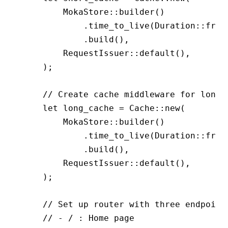
        MokaStore
::
builder
()
            .
time_to_live
(Duration
::
from
            .
build
(),
        RequestIssuer
::
default
(),
    );
    // Create cache middleware for long-
    let
 long_cache 
=
 Cache
::
new
(
        MokaStore
::
builder
()
            .
time_to_live
(Duration
::
from
            .
build
(),
        RequestIssuer
::
default
(),
    );
    // Set up router with three endpoint
    // - / : Home page