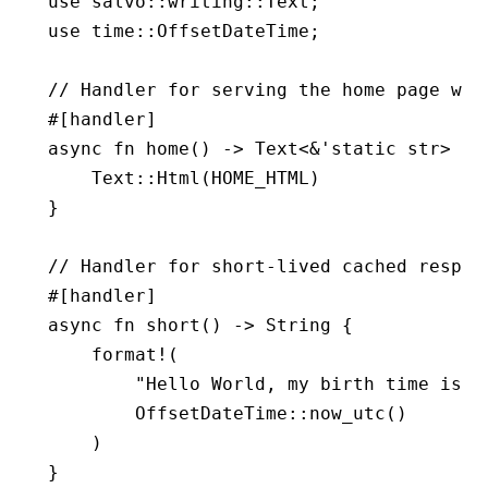
use
 salvo
::
writing
::
Text
;
use
 time
::
OffsetDateTime
;
// Handler for serving the home page wit
#[handler]
async
 fn
 home
() 
->
 Text
<
&
'
static
 str
> {
    Text
::
Html
(HOME_HTML)
}
// Handler for short-lived cached respon
#[handler]
async
 fn
 short
() 
->
 String
 {
    format!
(
        "Hello World, my birth time is {
        OffsetDateTime
::
now_utc
()
    )
}