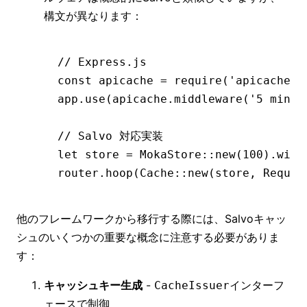
構文が異なります：
// Express.js
const
 apicache
 =
 require
(
'apicache'
)
app
.use
(
apicache
.middleware
(
'5 minut
// Salvo 対応実装
let
 store 
=
 MokaStore::
new
(
100
)
.with
router
.hoop
(Cache::
new
(store
,
 Reques
他のフレームワークから移行する際には、Salvoキャッ
シュのいくつかの重要な概念に注意する必要がありま
す：
キャッシュキー生成
-
インターフ
CacheIssuer
ェースで制御