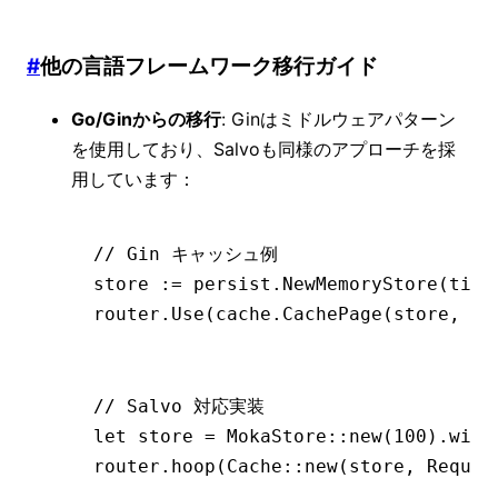
#
他の言語フレームワーク移行ガイド
Go/Ginからの移行
: Ginはミドルウェアパターン
を使用しており、Salvoも同様のアプローチを採
用しています：
// Gin キャッシュ例
store 
:=
 persist.
NewMemoryStore
(time
router.
Use
(cache.
CachePage
(store, ti
// Salvo 対応実装
let
 store 
=
 MokaStore
::
new
(
100
)
.
with
router
.
hoop
(Cache
::
new
(store, Reques