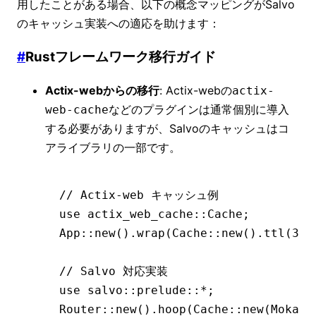
用したことがある場合、以下の概念マッピングがSalvo
のキャッシュ実装への適応を助けます：
#
Rustフレームワーク移行ガイド
Actix-webからの移行
: Actix-webの
actix-
などのプラグインは通常個別に導入
web-cache
する必要がありますが、Salvoのキャッシュはコ
アライブラリの一部です。
// Actix-web キャッシュ例
use
 actix_web_cache
::
Cache
;
App
::
new
()
.
wrap
(Cache
::
new
()
.
ttl
(
30
)
// Salvo 対応実装
use
 salvo
::
prelude
::*
;
Router
::
new
()
.
hoop
(Cache
::
new
(MokaSt