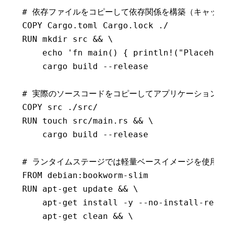
# 依存ファイルをコピーして依存関係を構築（キャッ
COPY
 Cargo.toml Cargo.lock ./
RUN
 mkdir src && \
    echo 
'fn main() { println!("Placehol
    cargo build --release
# 実際のソースコードをコピーしてアプリケーション
COPY
 src ./src/
RUN
 touch src/main.rs && \
    cargo build --release
# ランタイムステージでは軽量ベースイメージを使用
FROM
 debian:bookworm-slim
RUN
 apt-get update && \
    apt-get install -y --no-install-reco
    apt-get clean && \