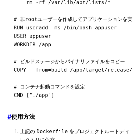
    rm -rf /var/lib/apt/lists/*
# 非rootユーザーを作成してアプリケーションを実行
RUN
 useradd -ms /bin/bash appuser
USER
 appuser
WORKDIR
 /app
# ビルドステージからバイナリファイルをコピー
COPY
 --from=build /app/target/release/yo
# コンテナ起動コマンドを設定
CMD
 [
"./app"
]
#
使用方法
上記の
をプロジェクトルートディ
Dockerfile
レクトリに保存