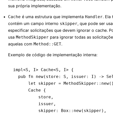
sua própria implementação.
é uma estrutura que implementa
. El
Cache
Handler
contém um campo interno
, que pode ser us
skipper
especificar solicitações que devem ignorar o cache. P
usa
para ignorar todas as solicitaçõe
MethodSkipper
aquelas com
.
Method::GET
Exemplo de código de implementação interna:
impl
<
S
, 
I
> 
Cache
<
S
, 
I
> {
  pub
 fn
 new
(store
:
 S
, issuer
:
 I
) 
->
 Se
      let
 skipper 
=
 MethodSkipper
::
new
(
      Cache
 {
          store,
          issuer,
          skipper
:
 Box
::
new
(skipper),