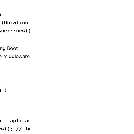
o
l
(Duration
::
from_secs
(
30
));
suer
::
new
()))
ing Boot
de middleware
n"
)
o - aplicando cache no nível da rota
ew
(); 
// Implemente a interface CacheIssuer