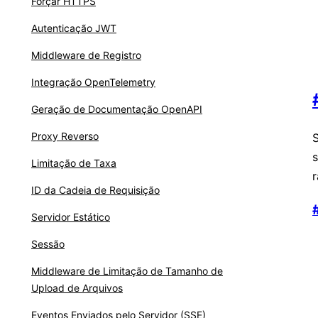
Forçar HTTPS
Autenticação JWT
Middleware de Registro
Integração OpenTelemetry
Geração de Documentação OpenAPI
Proxy Reverso
Limitação de Taxa
ID da Cadeia de Requisição
Servidor Estático
Sessão
Middleware de Limitação de Tamanho de
Upload de Arquivos
Eventos Enviados pelo Servidor (SSE)