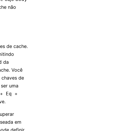
che não
es de cache.
itindo
da
d
ache. Você
e chaves de
 ser uma
+ Eq +
ve.
uperar
aseada em
ode definir