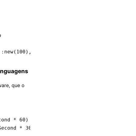
o
::
new
(
100
), RequestIssuer
::
new
()))
Linguagens
ware, que o
cond 
*
 60
)
Second 
*
 30
))