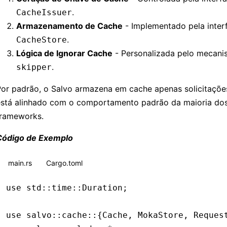
.
CacheIssuer
Armazenamento de Cache
- Implementado pela inter
.
CacheStore
Lógica de Ignorar Cache
- Personalizada pelo mecan
.
skipper
Por padrão, o Salvo armazena em cache apenas solicitaçõe
está alinhado com o comportamento padrão da maioria do
frameworks.
Código de Exemplo
main.rs
Cargo.toml
use
 std
::
time
::
Duration
;
use
 salvo
::
cache
::
{
Cache
, 
MokaStore
, 
Reques