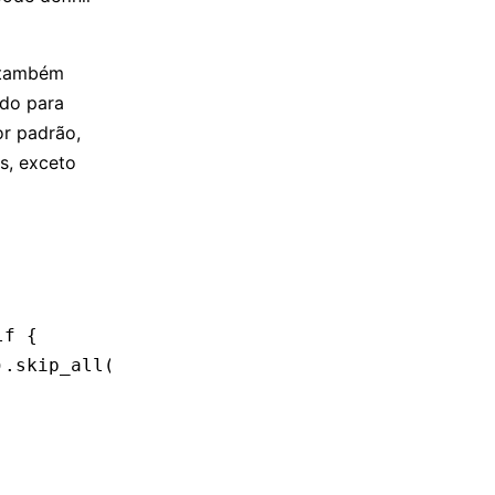
a também
ado para
or padrão,
s, exceto
lf {
)
.
skip_all
()
.
skip_get
(
false
);