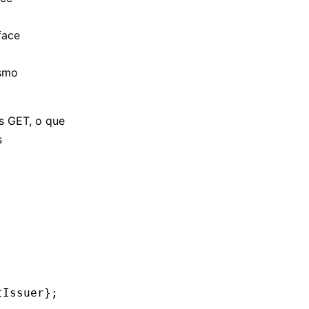
face
ismo
s GET, o que
s
tIssuer
};