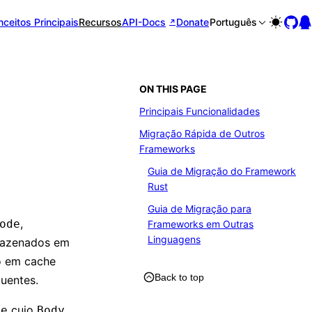
ceitos Principais
Recursos
API-Docs
Donate
Português
ON THIS PAGE
Principais Funcionalidades
Migração Rápida de Outros
Frameworks
Guia de Migração do Framework
Rust
Guia de Migração para
,
ode
Frameworks em Outras
Linguagens
rmazenados em
o em cache
Back to top
uentes.
cujo
se
Body