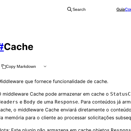
Guia
Con
Search
#
Cache
Copy Markdown
Middleware que fornece funcionalidade de cache.
O middleware Cache pode armazenar em cache o
StatusC
e
de uma
. Para conteúdos já a
Headers
Body
Response
cache, o middleware Cache enviará diretamente o conteúd
a memória para o cliente ao processar solicitações subseq
Nota: Este plugin não armazena em cache objetos
Respon