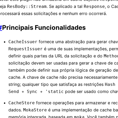
seja
. Se aplicado a tal
, o Ca
ResBody::Stream
Response
rocessará essas solicitações e nenhum erro ocorrerá.
#
Principais Funcionalidades
fornece uma abstração para gerar chav
CacheIssuer
é uma de suas implementações, perm
RequestIssuer
definir quais partes da URL da solicitação e do
Metho
solicitação devem ser usadas para gerar a chave de c
também pode definir sua própria lógica de geração d
cache. A chave de cache não precisa necessariamente
string; qualquer tipo que satisfaça as restrições
Hash 
pode ser usado como cha
Send + Sync + 'static
fornece operações para armazenar e rec
CacheStore
dados.
é uma implementação de cache b
MokaStore
memória integrada, baseada em
. Você também p
moka