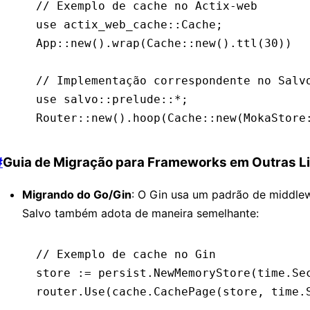
// Exemplo de cache no Actix-web
use
 actix_web_cache
::
Cache
;
App
::
new
()
.
wrap
(Cache
::
new
()
.
ttl
(
30
))
// Implementação correspondente no Salv
use
 salvo
::
prelude
::*
;
Router
::
new
()
.
hoop
(Cache
::
new
(MokaStore
#
Guia de Migração para Frameworks em Outras 
Migrando do Go/Gin
: O Gin usa um padrão de middle
Salvo também adota de maneira semelhante:
// Exemplo de cache no Gin
store 
:=
 persist.
NewMemoryStore
(time.Se
router.
Use
(cache.
CachePage
(store, time.