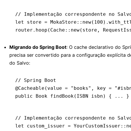
// Implementação correspondente no Salv
let
 store 
=
 MokaStore
::
new
(
100
)
.
with_tt
router
.
hoop
(Cache
::
new
(store, RequestIs
Migrando do Spring Boot
: O cache declarativo do Spr
precisa ser convertido para a configuração explícita 
do Salvo:
// Spring Boot
@
Cacheable
(value 
=
 "books"
,
 key 
=
 "#isb
public
 Book
 findBook(
ISBN
 isbn)
 { 
...
 }
// Implementação correspondente no Salv
let
 custom_issuer 
=
 YourCustomIssuer
::
n