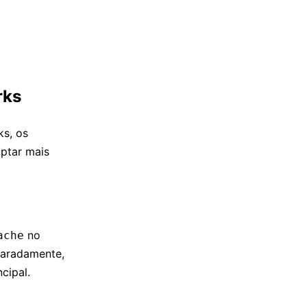
rks
s, os
ptar mais
no
ache
paradamente,
cipal.