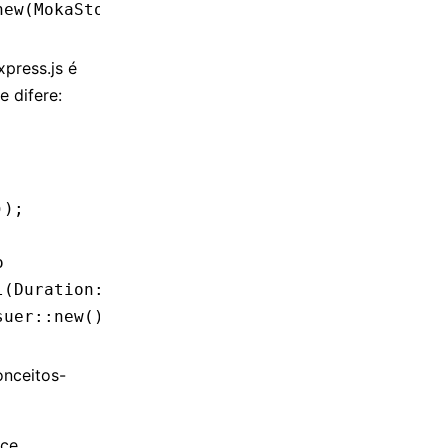
new
(MokaStore
::
new
(
100
), custom_issuer))
press.js é
 difere:
));
o
l
(Duration::
from_secs
(
300
));
suer::
new
()))
onceitos-
ace