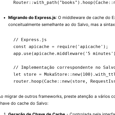
Router
::
with_path
(
"books"
)
.
hoop
(Cache
::
Migrando do Express.js
: O middleware de cache do Ex
conceitualmente semelhante ao do Salvo, mas a sintaxe
// Express.js
const
 apicache
 =
 require
(
'apicache'
);
app
.use
(
apicache
.middleware
(
'5 minutes'
// Implementação correspondente no Salv
let
 store 
=
 MokaStore::
new
(
100
)
.with_tt
router
.hoop
(Cache::
new
(store
,
 RequestIs
o migrar de outros frameworks, preste atenção a vários c
chave do cache do Salvo:
Geração de Chave de Cache
- Controlada pela interf