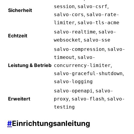
,
,
session
salvo-csrf
Sicherheit
,
salvo-cors
salvo-rate-
,
limiter
salvo-tls-acme
,
salvo-realtime
salvo-
Echtzeit
,
websocket
salvo-sse
,
salvo-compression
salvo-
,
timeout
salvo-
Leistung & Betrieb
,
concurrency-limiter
,
salvo-graceful-shutdown
salvo-logging
,
salvo-openapi
salvo-
Erweitert
,
,
proxy
salvo-flash
salvo-
testing
#
Einrichtungsanleitung