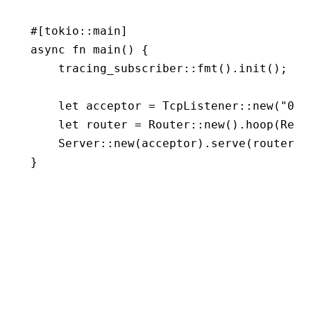
#[tokio
::
main]
async
 fn
 main
() {
    tracing_subscriber
::
fmt
()
.
init
();
    let
 acceptor 
=
 TcpListener
::
new
(
"0.0
    let
 router 
=
 Router
::
new
()
.
hoop
(Requ
    Server
::
new
(acceptor)
.
serve
(router)
.
}