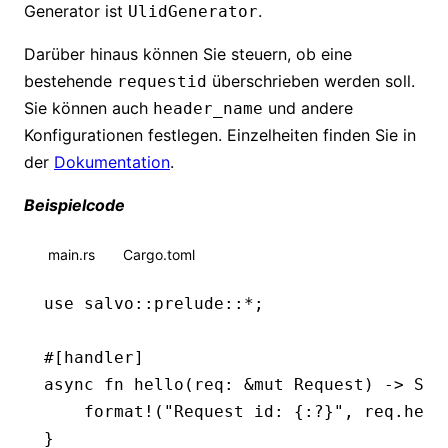
Generator ist
.
UlidGenerator
Darüber hinaus können Sie steuern, ob eine
bestehende
überschrieben werden soll.
requestid
Sie können auch
und andere
header_name
Konfigurationen festlegen. Einzelheiten finden Sie in
der
Dokumentation
.
Beispielcode
main.rs
Cargo.toml
use
 salvo
::
prelude
::*
;
#[handler]
async
 fn
 hello
(req
:
 &mut
 Request
) 
->
 Str
    format!
(
"Request id: {:?}"
, req
.
head
}