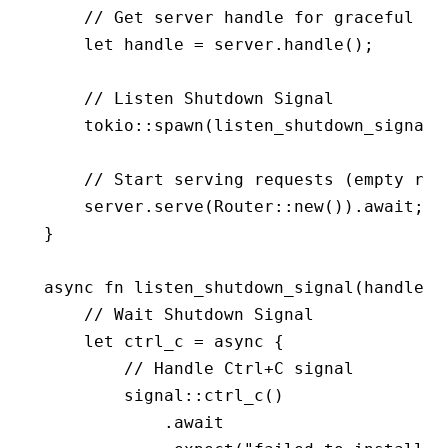
    // Get server handle for graceful sh
    let
 handle 
=
 server
.
handle
();
    // Listen Shutdown Signal
    tokio
::
spawn
(
listen_shutdown_signal
(
    // Start serving requests (empty rou
    server
.
serve
(Router
::
new
())
.await
;
}
async
 fn
 listen_shutdown_signal
(handle
:
 
    // Wait Shutdown Signal
    let
 ctrl_c 
=
 async
 {
        // Handle Ctrl+C signal
        signal
::
ctrl_c
()
            .await