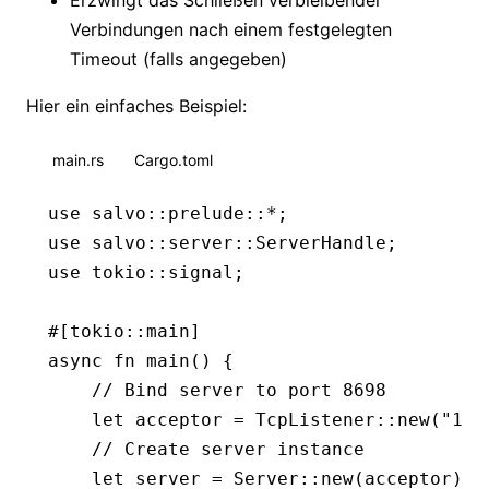
Verbindungen nach einem festgelegten
Timeout (falls angegeben)
Hier ein einfaches Beispiel:
main.rs
Cargo.toml
use
 salvo
::
prelude
::*
;
use
 salvo
::
server
::
ServerHandle
;
use
 tokio
::
signal;
#[tokio
::
main]
async
 fn
 main
() {
    // Bind server to port 8698
    let
 acceptor 
=
 TcpListener
::
new
(
"127
    // Create server instance
    let
 server 
=
 Server
::
new
(acceptor);