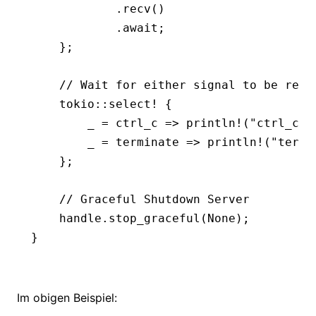
            .
recv
()
            .await
;
    };
    // Wait for either signal to be rece
    tokio
::
select!
 {
        _ 
=
 ctrl_c 
=>
 println!
(
"ctrl_c s
        _ 
=
 terminate 
=>
 println!
(
"termi
    };
    // Graceful Shutdown Server
    handle
.
stop_graceful
(
None
);
}
Im obigen Beispiel: