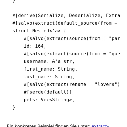
}
#[derive(
Serialize
, 
Deserialize
, 
Extract
#[salvo(extract(default_source(from 
=
 "b
struct
 Nested
<'
a
> {
    #[salvo(extract(source(from 
=
 "param
    id
:
 i64
,
    #[salvo(extract(source(from 
=
 "query
    username
:
 &
'
a
 str
,
    first_name
:
 String
,
    last_name
:
 String
,
    #[salvo(extract(rename 
=
 "lovers"
))]
    #[serde(default)]
    pets
:
 Vec
<
String
>,
}
Ein konkretes Beispiel finden Sie unter:
extract-