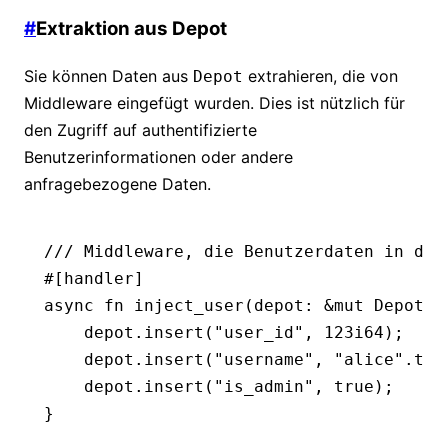
#
Extraktion aus Depot
Sie können Daten aus
extrahieren, die von
Depot
Middleware eingefügt wurden. Dies ist nützlich für
den Zugriff auf authentifizierte
Benutzerinformationen oder andere
anfragebezogene Daten.
/// Middleware, die Benutzerdaten in dep
#[handler]
async
 fn
 inject_user
(depot
:
 &mut
 Depot
) 
    depot
.
insert
(
"user_id"
, 
123
i64
);
    depot
.
insert
(
"username"
, 
"alice"
.
to_
    depot
.
insert
(
"is_admin"
, 
true
);
}