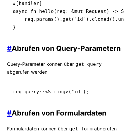
#[handler]
async
 fn
 hello
(req
:
 &mut
 Request
) 
->
 Str
    req
.
params
()
.
get
(
"id"
)
.
cloned
()
.
unwr
}
#
Abrufen von Query-Parametern
Query-Parameter können über
get_query
abgerufen werden:
req
.
query
::
<
String
>(
"id"
);
#
Abrufen von Formulardaten
Formulardaten können über
abgerufen
get_form