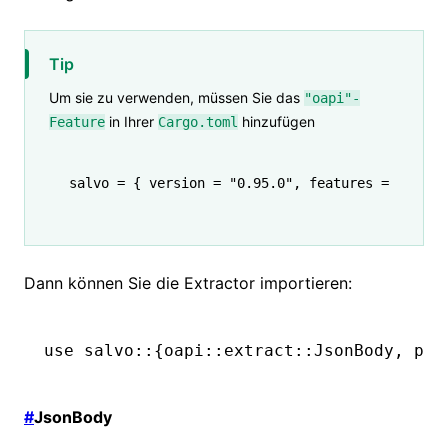
Tip
Um sie zu verwenden, müssen Sie das
"oapi"-
in Ihrer
hinzufügen
Feature
Cargo.toml
salvo 
=
 { version 
=
 "0.95.0"
, features 
=
 [
"oapi
Dann können Sie die Extractor importieren:
use
 salvo
::
{oapi
::
extract
::
JsonBody
, pre
#
JsonBody