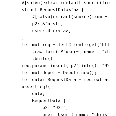
    #[salvo(extract(default_source(from 
    struct
 RequestData
<'
a
> {
        #[salvo(extract(source(from 
=
 "p
        p2
:
 &
'
a
 str
,
        user
:
 User
<'
a
>,
    }
    let
 mut
 req 
=
 TestClient
::
get
(
"http:
        .
raw_form
(
r#"user={"name": "chri
        .
build
();
    req
.
params
.
insert
(
"p2"
.
into
(), 
"921"
    let
 mut
 depot 
=
 Depot
::
new
();
    let
 data
:
 RequestData
 =
 req
.
extract
(
    assert_eq!
(
        data,
        RequestData
 {
            p2
:
 "921"
,
            user
:
 User
 { name
:
 "chris"
, 