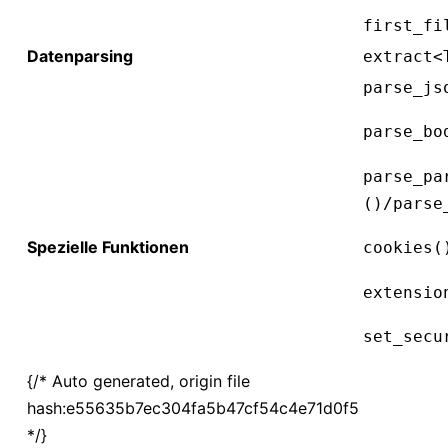
first_fi
Datenparsing
extract<
parse_js
parse_bo
parse_pa
()/parse
Spezielle Funktionen
cookies(
extensio
set_secu
{/* Auto generated, origin file
hash:e55635b7ec304fa5b47cf54c4e71d0f5
*/}