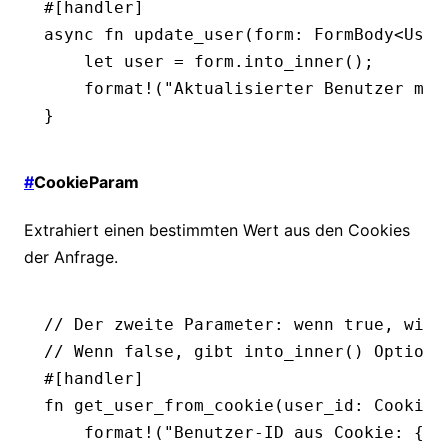
#[handler]
async
 fn
 update_user
(form
:
 FormBody
<
User
    let
 user 
=
 form
.
into_inner
();
    format!
(
"Aktualisierter Benutzer mit
}
#
CookieParam
Extrahiert einen bestimmten Wert aus den Cookies
der Anfrage.
// Der zweite Parameter: wenn true, wird
// Wenn false, gibt into_inner() Option<
#[handler]
fn
 get_user_from_cookie
(user_id
:
 CookieP
    format!
(
"Benutzer-ID aus Cookie: {}"