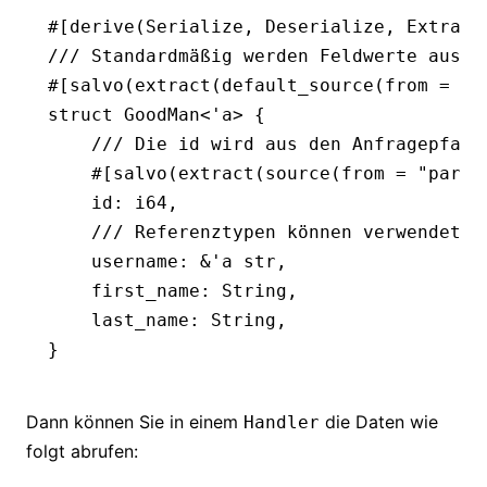
#[derive(
Serialize
, 
Deserialize
, 
Extract
/// Standardmäßig werden Feldwerte aus d
#[salvo(extract(default_source(from 
=
 "b
struct
 GoodMan
<'
a
> {
    /// Die id wird aus den Anfragepfadp
    #[salvo(extract(source(from 
=
 "param
    id
:
 i64
,
    /// Referenztypen können verwendet w
    username
:
 &
'
a
 str
,
    first_name
:
 String
,
    last_name
:
 String
,
}
Dann können Sie in einem
die Daten wie
Handler
folgt abrufen: