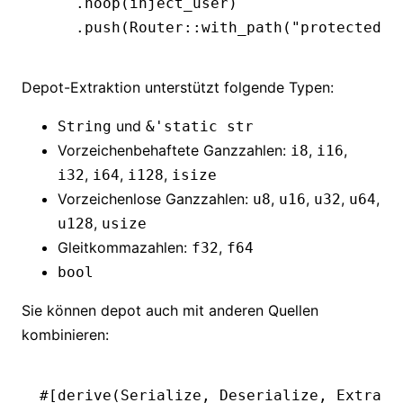
    .
hoop
(inject_user)
    .
push
(Router
::
with_path
(
"protected"
)
Depot-Extraktion unterstützt folgende Typen:
und
String
&'static str
Vorzeichenbehaftete Ganzzahlen:
,
,
i8
i16
,
,
,
i32
i64
i128
isize
Vorzeichenlose Ganzzahlen:
,
,
,
,
u8
u16
u32
u64
,
u128
usize
Gleitkommazahlen:
,
f32
f64
bool
Sie können depot auch mit anderen Quellen
kombinieren:
#[derive(
Serialize
, 
Deserialize
, 
Extract