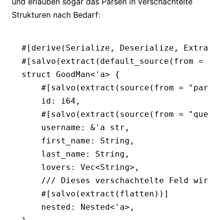
und erlauben sogar das Parsen in verschachtelte
Strukturen nach Bedarf:
#[derive(
Serialize
, 
Deserialize
, 
Extract
#[salvo(extract(default_source(from 
=
 "b
struct
 GoodMan
<'
a
> {
    #[salvo(extract(source(from 
=
 "param
    id
:
 i64
,
    #[salvo(extract(source(from 
=
 "query
    username
:
 &
'
a
 str
,
    first_name
:
 String
,
    last_name
:
 String
,
    lovers
:
 Vec
<
String
>,
    /// Dieses verschachtelte Feld wird 
    #[salvo(extract(flatten))]
    nested
:
 Nested
<'
a
>,