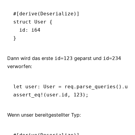
#[derive(
Deserialize
)]
struct
 User
 {
  id
:
 i64
}
Dann wird das erste
geparst und
id=123
id=234
verworfen:
let
 user
:
 User
 =
 req
.
parse_queries
()
.
unw
assert_eq!
(user
.
id, 
123
);
Wenn unser bereitgestellter Typ: