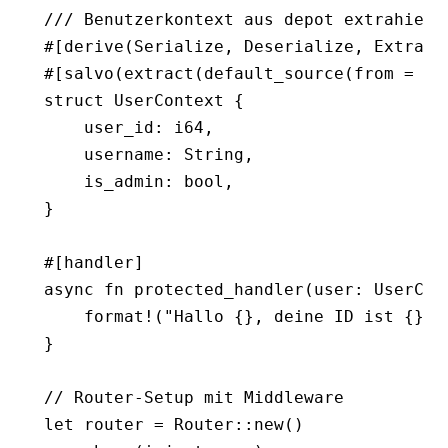
/// Benutzerkontext aus depot extrahiere
#[derive(
Serialize
, 
Deserialize
, 
Extract
#[salvo(extract(default_source(from 
=
 "d
struct
 UserContext
 {
    user_id
:
 i64
,
    username
:
 String
,
    is_admin
:
 bool
,
}
#[handler]
async
 fn
 protected_handler
(user
:
 UserCon
    format!
(
"Hallo {}, deine ID ist {}"
,
}
// Router-Setup mit Middleware
let
 router 
=
 Router
::
new
()