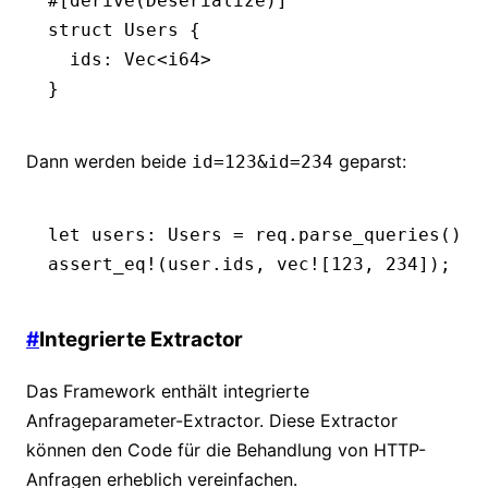
#[derive(
Deserialize
)]
struct
 Users
 {
  ids
:
 Vec
<
i64
>
}
Dann werden beide
geparst:
id=123&id=234
let
 users
:
 Users
 =
 req
.
parse_queries
()
.
u
assert_eq!
(user
.
ids, 
vec!
[
123
, 
234
]);
#
Integrierte Extractor
Das Framework enthält integrierte
Anfrageparameter-Extractor. Diese Extractor
können den Code für die Behandlung von HTTP-
Anfragen erheblich vereinfachen.