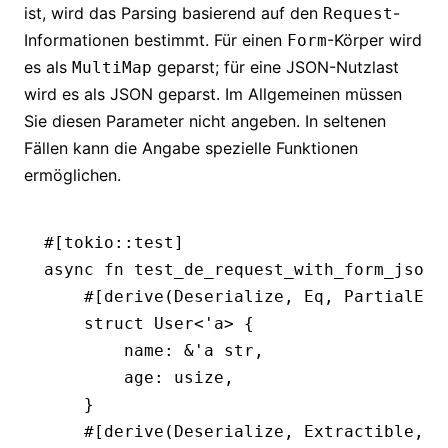
ist, wird das Parsing basierend auf den
-
Request
Informationen bestimmt. Für einen
-Körper wird
Form
es als
geparst; für eine JSON-Nutzlast
MultiMap
wird es als JSON geparst. Im Allgemeinen müssen
Sie diesen Parameter nicht angeben. In seltenen
Fällen kann die Angabe spezielle Funktionen
ermöglichen.
#[tokio
::
test]
async
 fn
 test_de_request_with_form_json_
    #[derive(
Deserialize
, 
Eq
, 
PartialEq
,
    struct
 User
<'
a
> {
        name
:
 &
'
a
 str
,
        age
:
 usize
,
    }
    #[derive(
Deserialize
, 
Extractible
, 
E