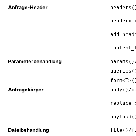
Anfrage-Header
headers(
header<T
add_head
content_
Parameterbehandlung
params()
queries(
form<T>(
Anfragekörper
body()/b
replace_
payload(
Dateibehandlung
file()/f