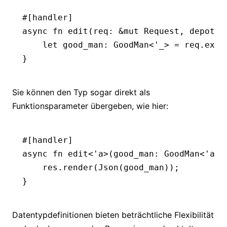
#[handler]
async
 fn
 edit
(req
:
 &mut
 Request
, depot
:
 
    let
 good_man
:
 GoodMan
<'
_
> 
=
 req
.
extr
}
Sie können den Typ sogar direkt als
Funktionsparameter übergeben, wie hier:
#[handler]
async
 fn
 edit
<'
a
>(good_man
:
 GoodMan
<'
a
>)
    res
.
render
(
Json
(good_man));
}
Datentypdefinitionen bieten beträchtliche Flexibilität