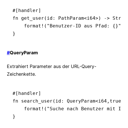
#[handler]
fn
 get_user
(id
:
 PathParam
<
i64
>) 
->
 Strin
    format!
(
"Benutzer-ID aus Pfad: {}"
, 
}
#
QueryParam
Extrahiert Parameter aus der URL-Query-
Zeichenkette.
#[handler]
fn
 search_user
(id
:
 QueryParam
<
i64
,true>)
    format!
(
"Suche nach Benutzer mit ID:
}