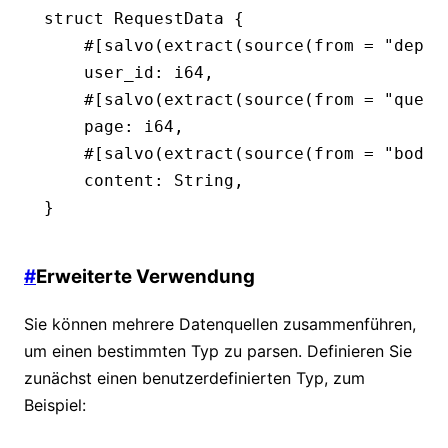
struct
 RequestData
 {
    #[salvo(extract(source(from 
=
 "depot
    user_id
:
 i64
,
    #[salvo(extract(source(from 
=
 "query
    page
:
 i64
,
    #[salvo(extract(source(from 
=
 "body"
    content
:
 String
,
}
#
Erweiterte Verwendung
Sie können mehrere Datenquellen zusammenführen,
um einen bestimmten Typ zu parsen. Definieren Sie
zunächst einen benutzerdefinierten Typ, zum
Beispiel: