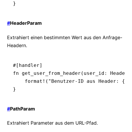
}
#
HeaderParam
Extrahiert einen bestimmten Wert aus den Anfrage-
Headern.
#[handler]
fn
 get_user_from_header
(user_id
:
 HeaderP
    format!
(
"Benutzer-ID aus Header: {}"
}
#
PathParam
Extrahiert Parameter aus dem URL-Pfad.