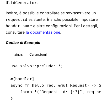
.
UlidGenerator
Inoltre, è possibile controllare se sovrascrivere un
esistente. È anche possibile impostare
requestid
e altre configurazioni. Per i dettagli,
header_name
consultare
la documentazione
.
Codice di Esempio
main.rs
Cargo.toml
use
 salvo
::
prelude
::*
;
#[handler]
async
 fn
 hello
(req
:
 &mut
 Request
) 
->
 Str
    format!
(
"Request id: {:?}"
, req
.
head
}