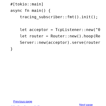
#[tokio
::
main]
async
 fn
 main
() {
    tracing_subscriber
::
fmt
()
.
init
();
    let
 acceptor 
=
 TcpListener
::
new
(
"0.0
    let
 router 
=
 Router
::
new
()
.
hoop
(Requ
    Server
::
new
(acceptor)
.
serve
(router)
.
}
Previous page
Next page