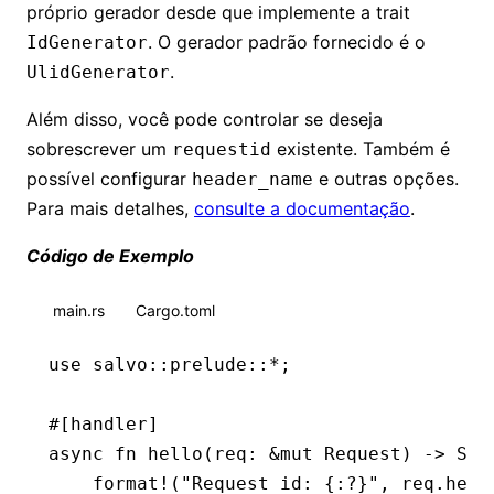
próprio gerador desde que implemente a trait
. O gerador padrão fornecido é o
IdGenerator
.
UlidGenerator
Além disso, você pode controlar se deseja
sobrescrever um
existente. Também é
requestid
possível configurar
e outras opções.
header_name
Para mais detalhes,
consulte a documentação
.
Código de Exemplo
main.rs
Cargo.toml
use
 salvo
::
prelude
::*
;
#[handler]
async
 fn
 hello
(req
:
 &mut
 Request
) 
->
 Str
    format!
(
"Request id: {:?}"
, req
.
head