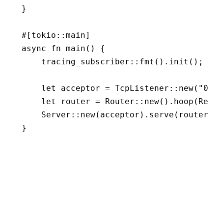
}
#[tokio
::
main]
async
 fn
 main
() {
    tracing_subscriber
::
fmt
()
.
init
();
    let
 acceptor 
=
 TcpListener
::
new
(
"0.0
    let
 router 
=
 Router
::
new
()
.
hoop
(Requ
    Server
::
new
(acceptor)
.
serve
(router)
.
}