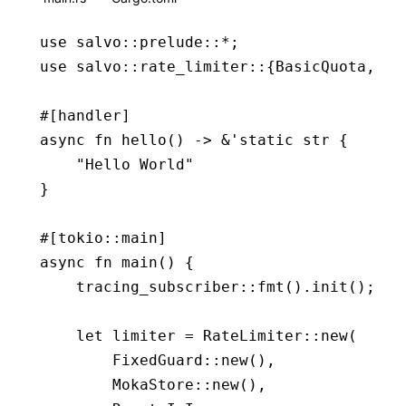
use
 salvo
::
prelude
::*
;
use
 salvo
::
rate_limiter
::
{
BasicQuota
, 
Fi
#[handler]
async
 fn
 hello
() 
->
 &
'
static
 str
 {
    "Hello World"
}
#[tokio
::
main]
async
 fn
 main
() {
    tracing_subscriber
::
fmt
()
.
init
();
    let
 limiter 
=
 RateLimiter
::
new
(
        FixedGuard
::
new
(),
        MokaStore
::
new
(),