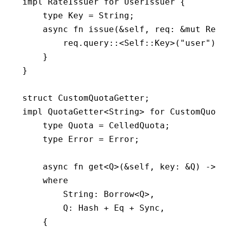
impl
 RateIssuer
 for
 UserIssuer
 {
    type
 Key
 =
 String
;
    async
 fn
 issue
(
&
self, req
:
 &mut
 Requ
        req
.
query
::
<Self
::
Key
>(
"user"
)
    }
}
struct
 CustomQuotaGetter
;
impl
 QuotaGetter
<
String
> 
for
 CustomQuota
    type
 Quota
 =
 CelledQuota
;
    type
 Error
 =
 Error
;
    async
 fn
 get
<
Q
>(
&
self, key
:
 &
Q
) 
->
 R
    where
        String
:
 Borrow
<
Q
>,
        Q
:
 Hash
 +
 Eq
 +
 Sync
,
    {