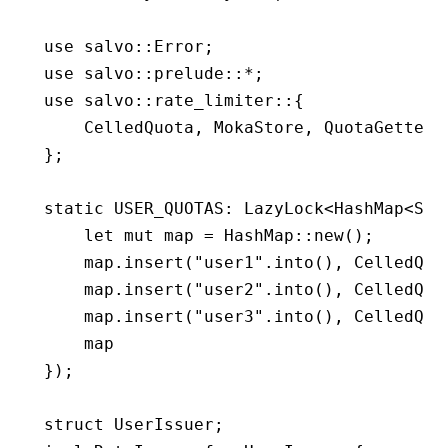
use
 salvo
::
Error
;
use
 salvo
::
prelude
::*
;
use
 salvo
::
rate_limiter
::
{
    CelledQuota
, 
MokaStore
, 
QuotaGetter
,
};
static
 USER_QUOTAS
:
 LazyLock
<
HashMap
<
Str
    let
 mut
 map 
=
 HashMap
::
new
();
    map
.
insert
(
"user1"
.
into
(), CelledQuo
    map
.
insert
(
"user2"
.
into
(), CelledQuo
    map
.
insert
(
"user3"
.
into
(), CelledQuo
    map
});
struct
 UserIssuer
;