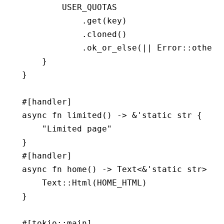
        USER_QUOTAS
            .
get
(key)
            .
cloned
()
            .
ok_or_else
(
||
 Error
::
other
(
    }
}
#[handler]
async
 fn
 limited
() 
->
 &
'
static
 str
 {
    "Limited page"
}
#[handler]
async
 fn
 home
() 
->
 Text
<
&
'
static
 str
> {
    Text
::
Html
(HOME_HTML)
}
#[tokio
::
main]