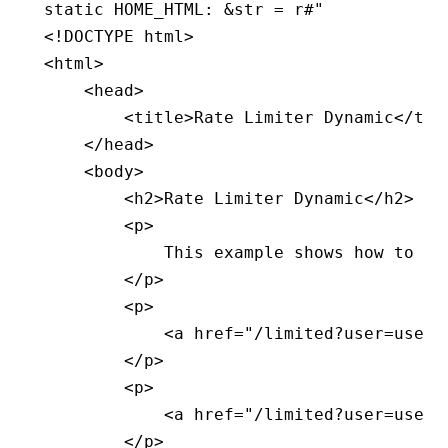
static
 HOME_HTML
:
 &
str
 =
 r#"
<!DOCTYPE html>
<html>
    <head>
        <title>Rate Limiter Dynamic</tit
    </head>
    <body>
        <h2>Rate Limiter Dynamic</h2>
        <p>
            This example shows how to se
        </p>
        <p>
            <a href="/limited?user=user1
        </p>
        <p>
            <a href="/limited?user=user2
        </p>