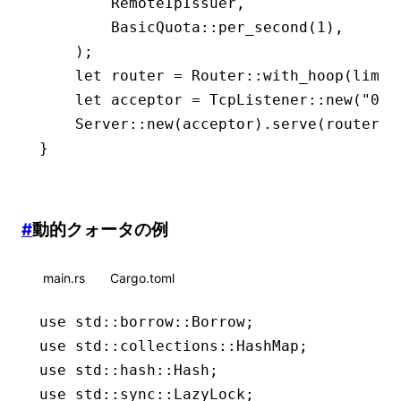
        RemoteIpIssuer
,
        BasicQuota
::
per_second
(
1
),
    );
    let
 router 
=
 Router
::
with_hoop
(limit
    let
 acceptor 
=
 TcpListener
::
new
(
"0.0
    Server
::
new
(acceptor)
.
serve
(router)
.
}
#
動的クォータの例
main.rs
Cargo.toml
use
 std
::
borrow
::
Borrow
;
use
 std
::
collections
::
HashMap
;
use
 std
::
hash
::
Hash
;
use
 std
::
sync
::
LazyLock
;