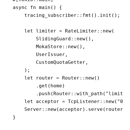
async
 fn
 main
() {
    tracing_subscriber
::
fmt
()
.
init
();
    let
 limiter 
=
 RateLimiter
::
new
(
        SlidingGuard
::
new
(),
        MokaStore
::
new
(),
        UserIssuer
,
        CustomQuotaGetter
,
    );
    let
 router 
=
 Router
::
new
()
        .
get
(home)
        .
push
(Router
::
with_path
(
"limited
    let
 acceptor 
=
 TcpListener
::
new
(
"0.0
    Server
::
new
(acceptor)
.
serve
(router)
.
}