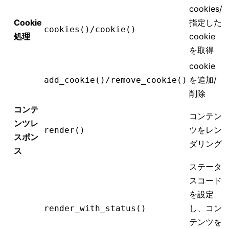
cookies/
Cookie
指定した
cookies()/cookie()
処理
cookie
を取得
cookie
を追加/
add_cookie()/remove_cookie()
削除
コンテ
コンテン
ンツレ
ツをレン
render()
スポン
ダリング
ス
ステータ
スコード
を設定
し、コン
render_with_status()
テンツを