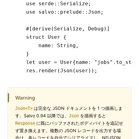
use
 serde
::
Serialize
;
use
 salvo
::
prelude
::
Json
;
#[derive(
Serialize
, 
Debug
)]
struct
 User
 {
    name
:
 String
,
}
let
 user 
=
 User
{name
:
 "jobs"
.
to_stri
res
.
render
(
Json
(user));
Warning
は完全な JSON ドキュメントを 1 つ描画しま
Json<T>
す。Salvo 0.94 以降では、
を描画すると
Json
に既にバッファされたボディバイトを追記せ
Response
ず置き換えます。複数の JSON レコードを出力する場
合は、各レコードを自分でシリアライズし、NDJSON