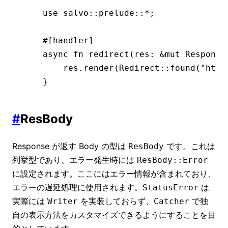
use
 salvo
::
prelude
::*
;
#[handler]
async
 fn
 redirect
(res
:
 &mut
 Response
    res
.
render
(Redirect
::
found
(
"http
}
#
ResBody
Response が返す Body の型は
です。これは
ResBody
列挙型であり、エラー発生時には
ResBody::Error
に設定されます。ここにはエラー情報が含まれており、
エラーの遅延処理に使用されます。
は
StatusError
実際には
を実装しておらず、
で独
Writer
Catcher
自の表示方法をカスタマイズできるようにすることを目