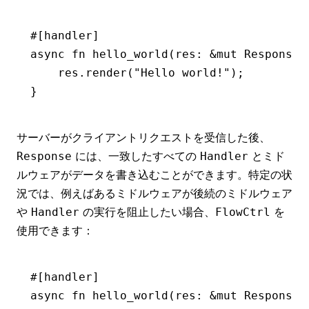
#[handler]
async
 fn
 hello_world
(res
:
 &mut
 Response
)
    res
.
render
(
"Hello world!"
);
}
サーバーがクライアントリクエストを受信した後、
には、一致したすべての
とミド
Response
Handler
ルウェアがデータを書き込むことができます。特定の状
況では、例えばあるミドルウェアが後続のミドルウェア
や
の実行を阻止したい場合、
を
Handler
FlowCtrl
使用できます：
#[handler]
async
 fn
 hello_world
(res
:
 &mut
 Response
,