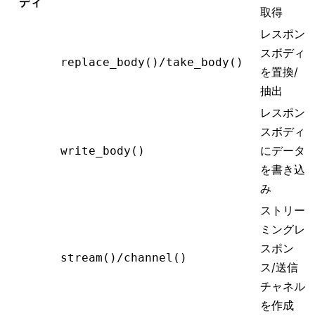
ディ
取得
レスポン
スボディ
replace_body()/take_body()
を置換/
抽出
レスポン
スボディ
にデータ
write_body()
を書き込
み
ストリー
ミングレ
スポン
stream()/channel()
ス/送信
チャネル
を作成