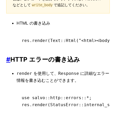
などとして
で追記してください。
write_body
HTML の書き込み
res
.
render
(Text
::
Html
(
"<html><body>h
#
HTTP エラーの書き込み
を使用して、
に詳細なエラー
render
Response
情報を書き込むことができます。
use
 salvo
::
http
::
errors
::*
;
res
.
render
(StatusError
::
internal_ser