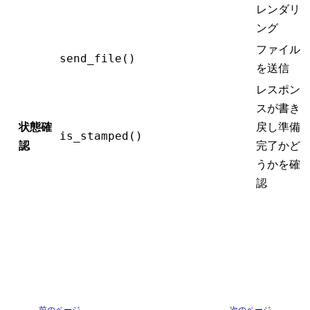
レンダリ
ング
ファイル
send_file()
を送信
レスポン
スが書き
状態確
戻し準備
is_stamped()
認
完了かど
うかを確
認
前のページ
次のページ