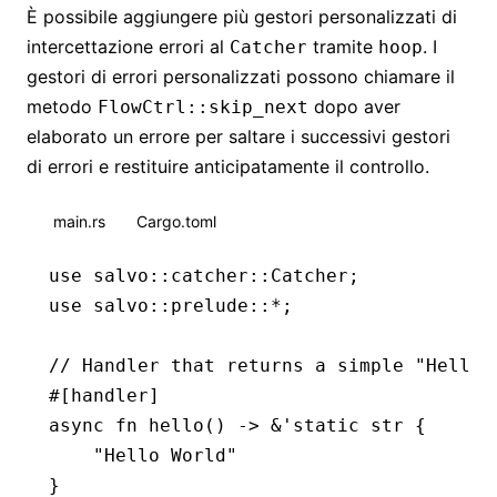
È possibile aggiungere più gestori personalizzati di
intercettazione errori al
tramite
. I
Catcher
hoop
gestori di errori personalizzati possono chiamare il
metodo
dopo aver
FlowCtrl::skip_next
elaborato un errore per saltare i successivi gestori
di errori e restituire anticipatamente il controllo.
main.rs
Cargo.toml
use
 salvo
::
catcher
::
Catcher
;
use
 salvo
::
prelude
::*
;
// Handler that returns a simple "Hello 
#[handler]
async
 fn
 hello
() 
->
 &
'
static
 str
 {
    "Hello World"
}