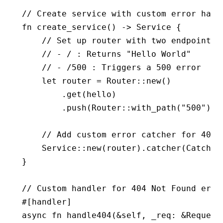
// Create service with custom error hand
fn
 create_service
() 
->
 Service
 {
    // Set up router with two endpoints:
    // - / : Returns "Hello World"
    // - /500 : Triggers a 500 error
    let
 router 
=
 Router
::
new
()
        .
get
(hello)
        .
push
(Router
::
with_path
(
"500"
)
.
g
    // Add custom error catcher for 404 
    Service
::
new
(router)
.
catcher
(Catcher
}
// Custom handler for 404 Not Found erro
#[handler]
async
 fn
 handle404
(
&
self, _req
:
 &
Request