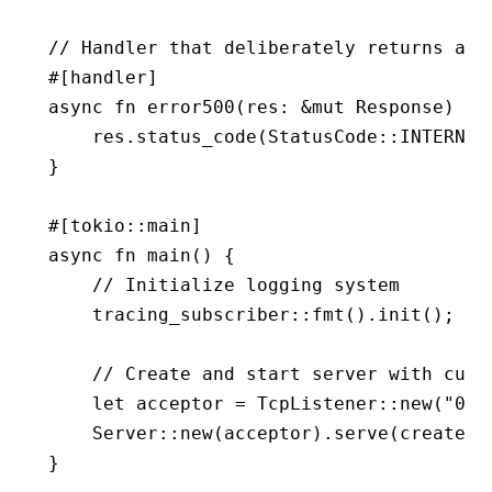
// Handler that deliberately returns a 5
#[handler]
async
 fn
 error500
(res
:
 &mut
 Response
) {
    res
.
status_code
(StatusCode
::
INTERNAL
}
#[tokio
::
main]
async
 fn
 main
() {
    // Initialize logging system
    tracing_subscriber
::
fmt
()
.
init
();
    // Create and start server with cust
    let
 acceptor 
=
 TcpListener
::
new
(
"0.0
    Server
::
new
(acceptor)
.
serve
(
create_s
}