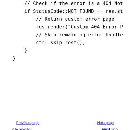
    // Check if the error is a 404 Not F
    if
 StatusCode
::
NOT_FOUND 
==
 res
.
stat
        // Return custom error page
        res
.
render
(
"Custom 404 Error Pag
        // Skip remaining error handlers
        ctrl
.
skip_rest
();
    }
}
Previous page
Next page
Handler
Writer