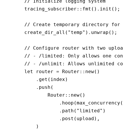
    // Initialize logging system
    tracing_subscriber
::
fmt
()
.
init
();
    // Create temporary directory for fi
    create_dir_all
(
"temp"
)
.
unwrap
();
    // Configure router with two upload 
    // - /limited: Only allows one concu
    // - /unlimit: Allows unlimited conc
    let
 router 
=
 Router
::
new
()
        .
get
(index)
        .
push
(
            Router
::
new
()
                .
hoop
(
max_concurrency
(
1
)
                .
path
(
"limited"
)
                .
post
(upload),
        )