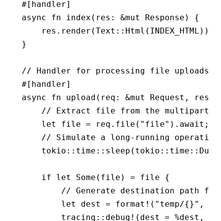
#[handler]
async
 fn
 index
(res
:
 &mut
 Response
) {
    res
.
render
(Text
::
Html
(INDEX_HTML));
}
// Handler for processing file uploads w
#[handler]
async
 fn
 upload
(req
:
 &mut
 Request
, res
:
 
    // Extract file from the multipart f
    let
 file 
=
 req
.
file
(
"file"
)
.await
;
    // Simulate a long-running operation
    tokio
::
time
::
sleep
(tokio
::
time
::
Dura
    if
 let
 Some
(file) 
=
 file {
        // Generate destination path for
        let
 dest 
=
 format!
(
"temp/{}"
, fi
        tracing
::
debug!
(dest 
=
 %
dest, 
"u