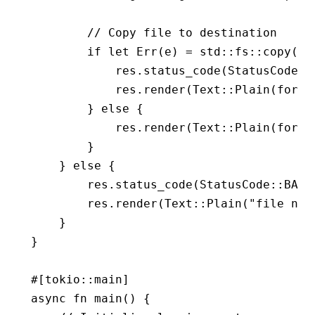
        // Copy file to destination
        if
 let
 Err
(e) 
=
 std
::
fs
::
copy
(fi
            res
.
status_code
(StatusCode
::
            res
.
render
(Text
::
Plain
(
forma
        } 
else
 {
            res
.
render
(Text
::
Plain
(
forma
        }
    } 
else
 {
        res
.
status_code
(StatusCode
::
BAD_
        res
.
render
(Text
::
Plain
(
"file not
    }
}
#[tokio
::
main]
async
 fn
 main
() {