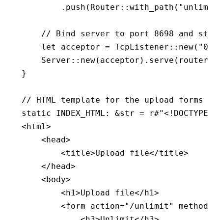
        .
push
(Router
::
with_path
(
"unlimit
    // Bind server to port 8698 and star
    let
 acceptor 
=
 TcpListener
::
new
(
"0.0
    Server
::
new
(acceptor)
.
serve
(router)
.
}
// HTML template for the upload forms pa
static
 INDEX_HTML
:
 &
str
 =
 r#"<!DOCTYPE h
<html>
    <head>
        <title>Upload file</title>
    </head>
    <body>
        <h1>Upload file</h1>
        <form action="/unlimit" method="
            <h3>Unlimit</h3>