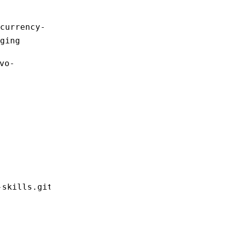
currency-
ging
vo-
-skills.git