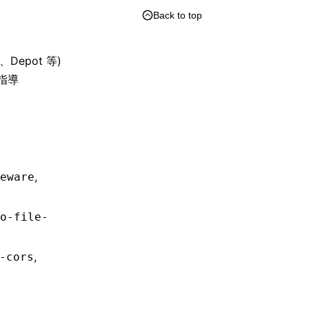
Back to top
、Depot 等)
指導
,
eware
o-file-
,
-cors