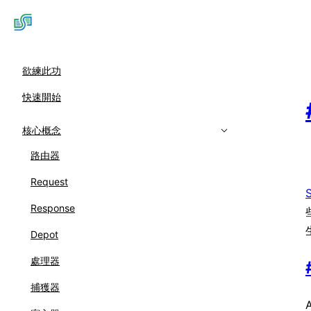
欲練此功
快速開始
核心概念
路由器
Request
S
Response
Depot
處理器
捕獲器