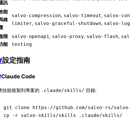
通訊
效能
,
,
salvo-compression
salvo-timeout
salvo-con
與維
,
,
limiter
salvo-graceful-shutdown
salvo-log
運
進階
,
,
,
salvo-openapi
salvo-proxy
salvo-flash
sal
功能
testing
#
設定指南
#
Claude Code
將技能複製到專案的
目錄:
.claude/skills/
git
 clone
 https://github.com/salvo-rs/salvo
cp
 -r
 salvo-skills/skills
 .claude/skills/