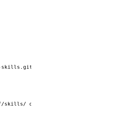
-skills.git
f/skills/ directory for Salvo framework guida