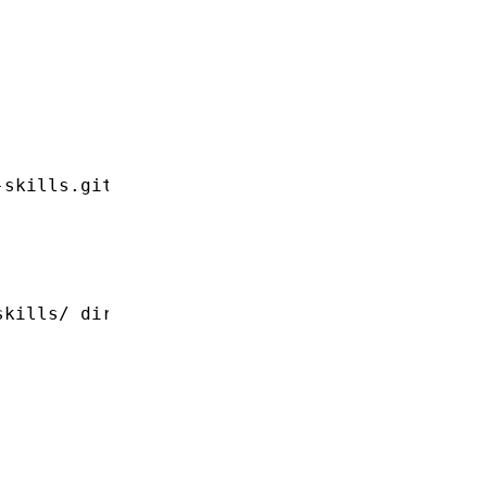
-skills.git
skills/ directory for Salvo framework guidanc