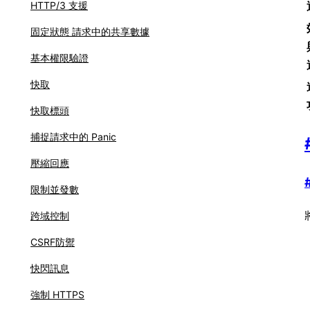
HTTP/3 支援
固定狀態 請求中的共享數據
基本權限驗證
快取
快取標頭
捕捉請求中的 Panic
壓縮回應
限制並發數
跨域控制
CSRF防禦
快閃訊息
強制 HTTPS