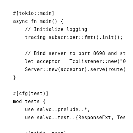
#[tokio
::
main]
async
 fn
 main
() {
    // Initialize logging
    tracing_subscriber
::
fmt
()
.
init
();
    // Bind server to port 8698 and star
    let
 acceptor 
=
 TcpListener
::
new
(
"0.0
    Server
::
new
(acceptor)
.
serve
(
route
())
}
#[cfg(test)]
mod
 tests {
    use
 salvo
::
prelude
::*
;
    use
 salvo
::
test
::
{
ResponseExt
, 
TestC