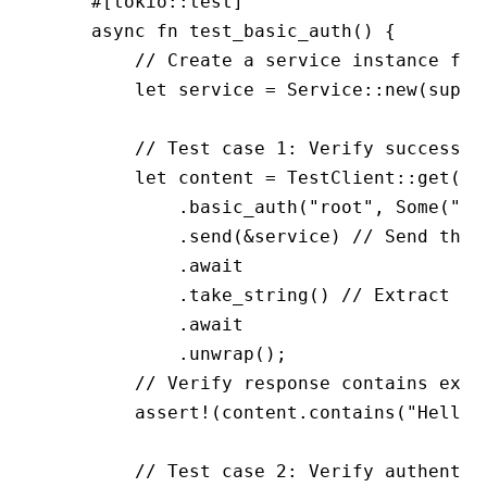
    #[tokio
::
test]
    async
 fn
 test_basic_auth
() {
        // Create a service instance fro
        let
 service 
=
 Service
::
new
(super
        // Test case 1: Verify successfu
        let
 content 
=
 TestClient
::
get
(
"h
            .
basic_auth
(
"root"
, 
Some
(
"pw
            .
send
(
&
service) 
// Send the 
            .await
            .
take_string
() 
// Extract re
            .await
            .
unwrap
();
        // Verify response contains expe
        assert!
(content
.
contains
(
"Hello"
        // Test case 2: Verify authentic