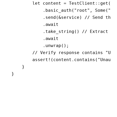
        let
 content 
=
 TestClient
::
get
(
"h
            .
basic_auth
(
"root"
, 
Some
(
"pw
            .
send
(
&
service) 
// Send the 
            .await
            .
take_string
() 
// Extract re
            .await
            .
unwrap
();
        // Verify response contains "Una
        assert!
(content
.
contains
(
"Unauth
    }
}