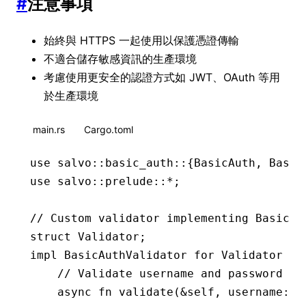
#
注意事項
始終與 HTTPS 一起使用以保護憑證傳輸
不適合儲存敏感資訊的生產環境
考慮使用更安全的認證方式如 JWT、OAuth 等用
於生產環境
main.rs
Cargo.toml
use
 salvo
::
basic_auth
::
{
BasicAuth
, 
Basic
use
 salvo
::
prelude
::*
;
// Custom validator implementing BasicAu
struct
 Validator
;
impl
 BasicAuthValidator
 for
 Validator
 {
    // Validate username and password co
    async
 fn
 validate
(
&
self, username
:
 &