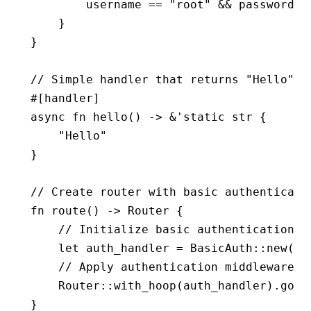
        username 
==
 "root"
 &&
 password 
=
    }
}
// Simple handler that returns "Hello" f
#[handler]
async
 fn
 hello
() 
->
 &
'
static
 str
 {
    "Hello"
}
// Create router with basic authenticati
fn
 route
() 
->
 Router
 {
    // Initialize basic authentication h
    let
 auth_handler 
=
 BasicAuth
::
new
(
Va
    // Apply authentication middleware t
    Router
::
with_hoop
(auth_handler)
.
goal
}