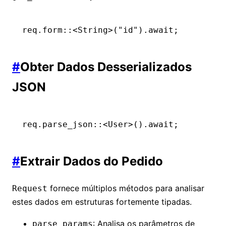
req
.
form
::
<
String
>(
"id"
)
.await
;
#
Obter Dados Desserializados
JSON
req
.
parse_json
::
<
User
>()
.await
;
#
Extrair Dados do Pedido
fornece múltiplos métodos para analisar
Request
estes dados em estruturas fortemente tipadas.
: Analisa os parâmetros de
parse_params