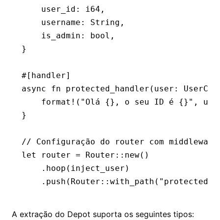
    user_id
:
 i64
,
    username
:
 String
,
    is_admin
:
 bool
,
}
#[handler]
async
 fn
 protected_handler
(user
:
 UserCon
    format!
(
"Olá {}, o seu ID é {}"
, use
}
// Configuração do router com middleware
let
 router 
=
 Router
::
new
()
    .
hoop
(inject_user)
    .
push
(Router
::
with_path
(
"protected"
)
A extração do Depot suporta os seguintes tipos: