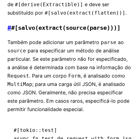
de
e deve ser
#[derive(Extractible)]
substituído por
.
#[salvo(extract(flatten))]
#
#[salvo(extract(source(parse)))]
Também pode adicionar um parâmetro
ao
parse
para especificar um método de análise
source
particular. Se este parâmetro não for especificado,
a análise é determinada com base na informação do
. Para um corpo
, é analisado como
Request
Form
; para uma carga útil JSON, é analisado
MultiMap
como JSON. Geralmente, não precisa especificar
este parâmetro. Em casos raros, especificá-lo pode
permitir funcionalidade especial.
#[tokio
::
test]
async
 fn
 test_de_request_with_form_json_