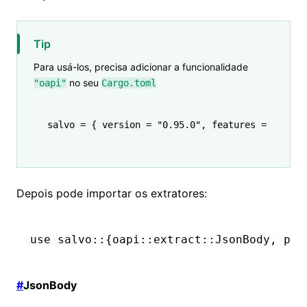
Tip
Para usá-los, precisa adicionar a funcionalidade
no seu
"oapi"
Cargo.toml
salvo 
=
 { version 
=
 "0.95.0"
, features 
=
 [
"oapi
Depois pode importar os extratores:
use
 salvo
::
{oapi
::
extract
::
JsonBody
, pre
#
JsonBody