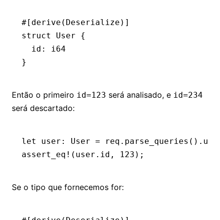
#[derive(
Deserialize
)]
struct
 User
 {
  id
:
 i64
}
Então o primeiro
será analisado, e
id=123
id=234
será descartado:
let
 user
:
 User
 =
 req
.
parse_queries
()
.
unw
assert_eq!
(user
.
id, 
123
);
Se o tipo que fornecemos for: