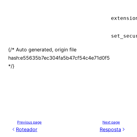
extensio
set_secu
{/* Auto generated, origin file
hash:e55635b7ec304fa5b47cf54c4e71d0f5
*/}
Previous page
Next page
Roteador
Resposta