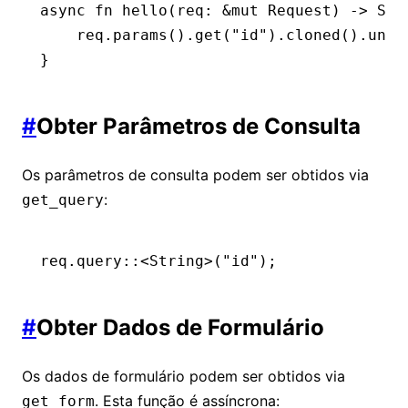
async
 fn
 hello
(req
:
 &mut
 Request
) 
->
 Str
    req
.
params
()
.
get
(
"id"
)
.
cloned
()
.
unwr
}
#
Obter Parâmetros de Consulta
Os parâmetros de consulta podem ser obtidos via
:
get_query
req
.
query
::
<
String
>(
"id"
);
#
Obter Dados de Formulário
Os dados de formulário podem ser obtidos via
. Esta função é assíncrona:
get_form