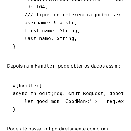
    id
:
 i64
,
    /// Tipos de referência podem ser us
    username
:
 &
'
a
 str
,
    first_name
:
 String
,
    last_name
:
 String
,
}
Depois num
, pode obter os dados assim:
Handler
#[handler]
async
 fn
 edit
(req
:
 &mut
 Request
, depot
:
 
    let
 good_man
:
 GoodMan
<'
_
> 
=
 req
.
extr
}
Pode até passar o tipo diretamente como um