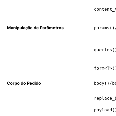
content_
Manipulação de Parâmetros
params()
queries(
form<T>(
Corpo do Pedido
body()/b
replace_
payload(