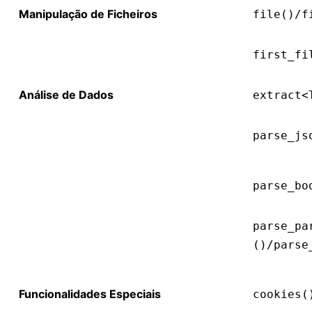
Manipulação de Ficheiros
file()/f
first_fi
Análise de Dados
extract<
parse_js
parse_bo
parse_pa
()/parse
Funcionalidades Especiais
cookies(