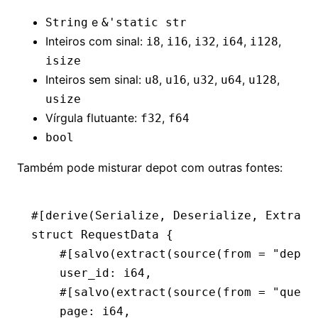
e
String
&'static str
Inteiros com sinal:
,
,
,
,
,
i8
i16
i32
i64
i128
isize
Inteiros sem sinal:
,
,
,
,
,
u8
u16
u32
u64
u128
usize
Vírgula flutuante:
,
f32
f64
bool
Também pode misturar depot com outras fontes:
#[derive(
Serialize
, 
Deserialize
, 
Extract
struct
 RequestData
 {
    #[salvo(extract(source(from 
=
 "depot
    user_id
:
 i64
,
    #[salvo(extract(source(from 
=
 "query
    page
:
 i64
,