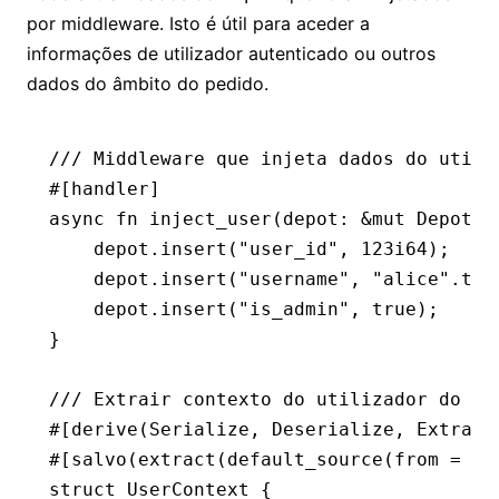
por middleware. Isto é útil para aceder a
informações de utilizador autenticado ou outros
dados do âmbito do pedido.
/// Middleware que injeta dados do utili
#[handler]
async
 fn
 inject_user
(depot
:
 &mut
 Depot
) 
    depot
.
insert
(
"user_id"
, 
123
i64
);
    depot
.
insert
(
"username"
, 
"alice"
.
to_
    depot
.
insert
(
"is_admin"
, 
true
);
}
/// Extrair contexto do utilizador do de
#[derive(
Serialize
, 
Deserialize
, 
Extract
#[salvo(extract(default_source(from 
=
 "d
struct
 UserContext
 {