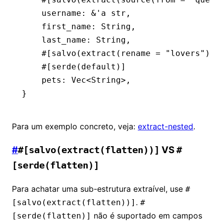
    username
:
 &
'
a
 str
,
    first_name
:
 String
,
    last_name
:
 String
,
    #[salvo(extract(rename 
=
 "lovers"
))]
    #[serde(default)]
    pets
:
 Vec
<
String
>,
}
Para um exemplo concreto, veja:
extract-nested
.
#
VS
#[salvo(extract(flatten))]
#
[serde(flatten)]
Para achatar uma sub-estrutura extraível, use
#
.
[salvo(extract(flatten))]
#
não é suportado em campos
[serde(flatten)]