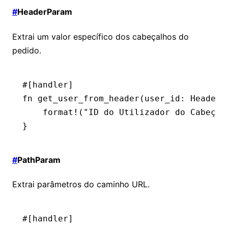
#
HeaderParam
Extrai um valor específico dos cabeçalhos do
pedido.
#[handler]
fn
 get_user_from_header
(user_id
:
 HeaderP
    format!
(
"ID do Utilizador do Cabeçal
}
#
PathParam
Extrai parâmetros do caminho URL.
#[handler]