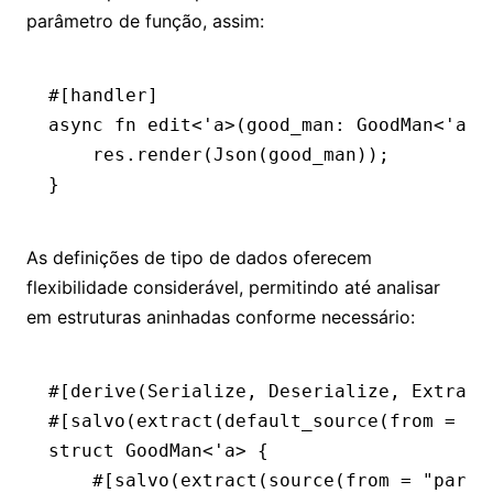
parâmetro de função, assim:
#[handler]
async
 fn
 edit
<'
a
>(good_man
:
 GoodMan
<'
a
>)
    res
.
render
(
Json
(good_man));
}
As definições de tipo de dados oferecem
flexibilidade considerável, permitindo até analisar
em estruturas aninhadas conforme necessário:
#[derive(
Serialize
, 
Deserialize
, 
Extract
#[salvo(extract(default_source(from 
=
 "b
struct
 GoodMan
<'
a
> {
    #[salvo(extract(source(from 
=
 "param