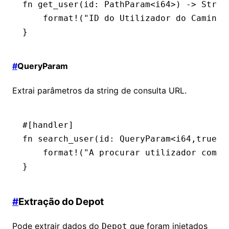
fn
 get_user
(id
:
 PathParam
<
i64
>) 
->
 Strin
    format!
(
"ID do Utilizador do Caminho
}
#
QueryParam
Extrai parâmetros da string de consulta URL.
#[handler]
fn
 search_user
(id
:
 QueryParam
<
i64
,true>)
    format!
(
"A procurar utilizador com I
}
#
Extração do Depot
Pode extrair dados do
que foram injetados
Depot