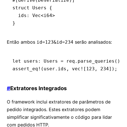
#[derive(
Deserialize
)]
struct
 Users
 {
  ids
:
 Vec
<
i64
>
}
Então ambos
serão analisados:
id=123&id=234
let
 users
:
 Users
 =
 req
.
parse_queries
()
.
u
assert_eq!
(user
.
ids, 
vec!
[
123
, 
234
]);
#
Extratores Integrados
O framework inclui extratores de parâmetros de
pedido integrados. Estes extratores podem
simplificar significativamente o código para lidar
com pedidos HTTP.