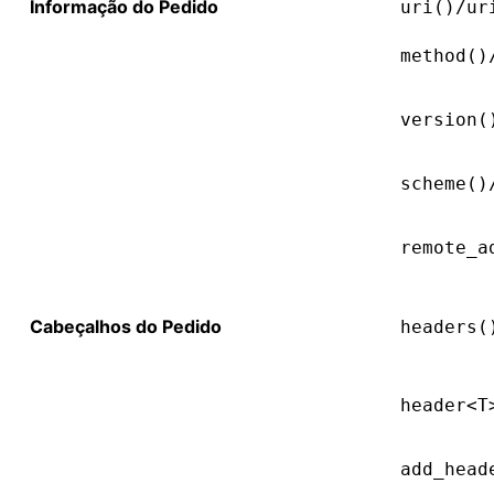
Informação do Pedido
uri()/ur
method()
version(
scheme()
remote_a
Cabeçalhos do Pedido
headers(
header<T
add_head