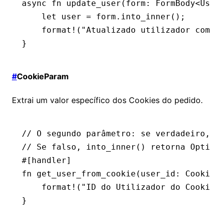
async
 fn
 update_user
(form
:
 FormBody
<
User
    let
 user 
=
 form
.
into_inner
();
    format!
(
"Atualizado utilizador com I
}
#
CookieParam
Extrai um valor específico dos Cookies do pedido.
// O segundo parâmetro: se verdadeiro, i
// Se falso, into_inner() retorna Option
#[handler]
fn
 get_user_from_cookie
(user_id
:
 CookieP
    format!
(
"ID do Utilizador do Cookie:
}