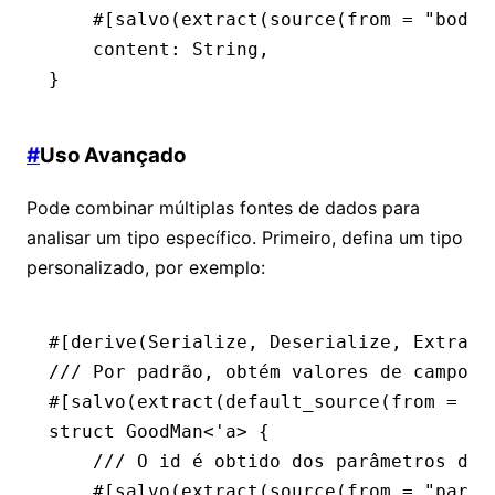
    #[salvo(extract(source(from 
=
 "body"
    content
:
 String
,
}
#
Uso Avançado
Pode combinar múltiplas fontes de dados para
analisar um tipo específico. Primeiro, defina um tipo
personalizado, por exemplo:
#[derive(
Serialize
, 
Deserialize
, 
Extract
/// Por padrão, obtém valores de campo d
#[salvo(extract(default_source(from 
=
 "b
struct
 GoodMan
<'
a
> {
    /// O id é obtido dos parâmetros do 
    #[salvo(extract(source(from 
=
 "param