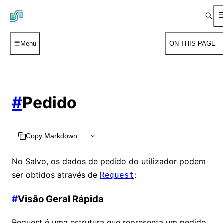
Menu
ON THIS PAGE
#
Pedido
Copy Markdown
No Salvo, os dados de pedido do utilizador podem
ser obtidos através de
:
Request
#
Visão Geral Rápida
Request é uma estrutura que representa um pedido