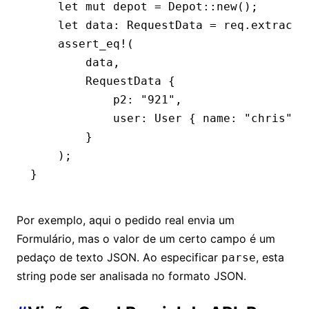
    let
 mut
 depot 
=
 Depot
::
new
();
    let
 data
:
 RequestData
 =
 req
.
extract
(
    assert_eq!
(
        data,
        RequestData
 {
            p2
:
 "921"
,
            user
:
 User
 { name
:
 "chris"
, 
        }
    );
}
Por exemplo, aqui o pedido real envia um
Formulário, mas o valor de um certo campo é um
pedaço de texto JSON. Ao especificar
, esta
parse
string pode ser analisada no formato JSON.