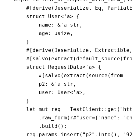
    #[derive(
Deserialize
, 
Eq
, 
PartialEq
,
    struct
 User
<'
a
> {
        name
:
 &
'
a
 str
,
        age
:
 usize
,
    }
    #[derive(
Deserialize
, 
Extractible
, 
E
    #[salvo(extract(default_source(from 
    struct
 RequestData
<'
a
> {
        #[salvo(extract(source(from 
=
 "p
        p2
:
 &
'
a
 str
,
        user
:
 User
<'
a
>,
    }
    let
 mut
 req 
=
 TestClient
::
get
(
"http:
        .
raw_form
(
r#"user={"name": "chri
        .
build
();
    req
.
params
.
insert
(
"p2"
.
into
(), 
"921"