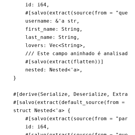
    id
:
 i64
,
    #[salvo(extract(source(from 
=
 "query
    username
:
 &
'
a
 str
,
    first_name
:
 String
,
    last_name
:
 String
,
    lovers
:
 Vec
<
String
>,
    /// Este campo aninhado é analisado 
    #[salvo(extract(flatten))]
    nested
:
 Nested
<'
a
>,
}
#[derive(
Serialize
, 
Deserialize
, 
Extract
#[salvo(extract(default_source(from 
=
 "b
struct
 Nested
<'
a
> {
    #[salvo(extract(source(from 
=
 "param
    id
:
 i64
,
    #[salvo(extract(source(from 
=
 "query