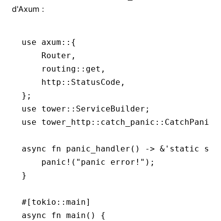
d'Axum :
use
 axum
::
{
    Router
,
    routing
::
get,
    http
::
StatusCode
,
};
use
 tower
::
ServiceBuilder
;
use
 tower_http
::
catch_panic
::
CatchPanicL
async
 fn
 panic_handler
() 
->
 &
'
static
 str
    panic!
(
"panic error!"
);
}
#[tokio
::
main]
async
 fn
 main
() {