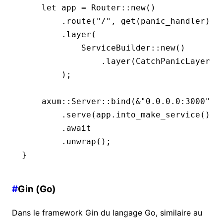
    let
 app 
=
 Router
::
new
()
        .
route
(
"/"
, 
get
(panic_handler))
        .
layer
(
            ServiceBuilder
::
new
()
                .
layer
(CatchPanicLayer
::
        );
    axum
::
Server
::
bind
(
&
"0.0.0.0:3000"
.
p
        .
serve
(app
.
into_make_service
())
        .await
        .
unwrap
();
}
#
Gin (Go)
Dans le framework Gin du langage Go, similaire au