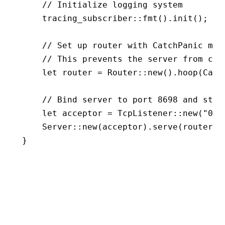
    // Initialize logging system
    tracing_subscriber
::
fmt
()
.
init
();
    // Set up router with CatchPanic mid
    // This prevents the server from cra
    let
 router 
=
 Router
::
new
()
.
hoop
(Catc
    // Bind server to port 8698 and star
    let
 acceptor 
=
 TcpListener
::
new
(
"0.0
    Server
::
new
(acceptor)
.
serve
(router)
.
}