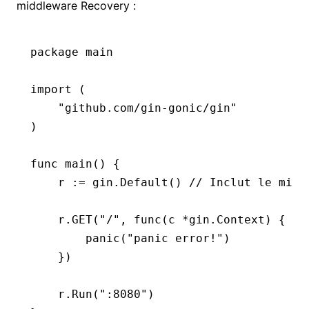
middleware Recovery :
package
 main
import
 (
    "github.com/gin-gonic/gin"
)
func
 main
() {
    r 
:=
 gin.
Default
() 
// Inclut le midd
    r.
GET
(
"/"
, 
func
(c 
*
gin
.
Context
) {
        panic
(
"panic error!"
)
    })
    r.
Run
(
":8080"
)