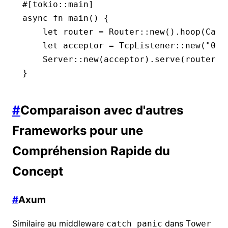
#[tokio
::
main]
async
 fn
 main
() {
    let
 router 
=
 Router
::
new
()
.
hoop
(Catc
    let
 acceptor 
=
 TcpListener
::
new
(
"0.0
    Server
::
new
(acceptor)
.
serve
(router)
.
}
#
Comparaison avec d'autres
Frameworks pour une
Compréhension Rapide du
Concept
#
Axum
Similaire au middleware
dans
catch_panic
Tower