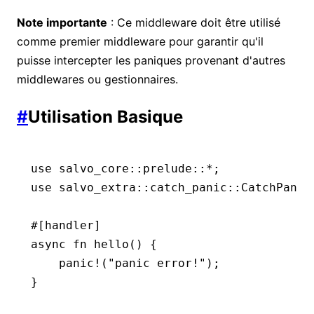
Note importante
: Ce middleware doit être utilisé
comme premier middleware pour garantir qu'il
puisse intercepter les paniques provenant d'autres
middlewares ou gestionnaires.
#
Utilisation Basique
use
 salvo_core
::
prelude
::*
;
use
 salvo_extra
::
catch_panic
::
CatchPanic
#[handler]
async
 fn
 hello
() {
    panic!
(
"panic error!"
);
}