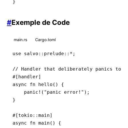
}
#
Exemple de Code
main.rs
Cargo.toml
use
 salvo
::
prelude
::*
;
// Handler that deliberately panics to d
#[handler]
async
 fn
 hello
() {
    panic!
(
"panic error!"
);
}
#[tokio
::
main]
async
 fn
 main
() {