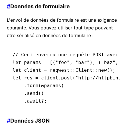
#
Données de formulaire
L'envoi de données de formulaire est une exigence
courante. Vous pouvez utiliser tout type pouvant
être sérialisé en données de formulaire :
// Ceci enverra une requête POST avec un
let
 params 
=
 [(
"foo"
, 
"bar"
), (
"baz"
, 
"q
let
 client 
=
 reqwest
::
Client
::
new
();
let
 res 
=
 client
.
post
(
"http://httpbin.or
    .
form
(
&
params)
    .
send
()
    .await?
;
#
Données JSON