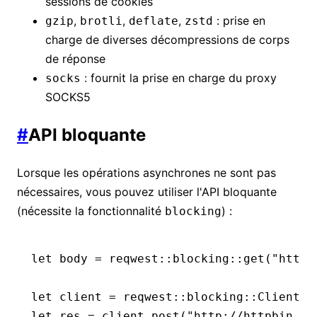
sessions de cookies
,
,
,
: prise en
gzip
brotli
deflate
zstd
charge de diverses décompressions de corps
de réponse
: fournit la prise en charge du proxy
socks
SOCKS5
#
API bloquante
Lorsque les opérations asynchrones ne sont pas
nécessaires, vous pouvez utiliser l'API bloquante
(nécessite la fonctionnalité
) :
blocking
let
 body 
=
 reqwest
::
blocking
::
get
(
"https
let
 client 
=
 reqwest
::
blocking
::
Client
::
let
 res 
=
 client
.
post
(
"http://httpbin.or