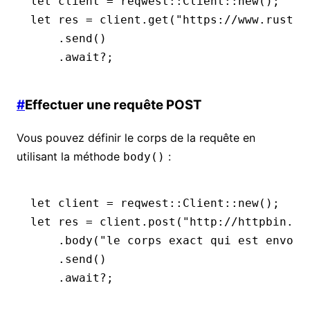
let
 client 
=
 reqwest
::
Client
::
new
();
let
 res 
=
 client
.
get
(
"https://www.rust-l
    .
send
()
    .await?
;
#
Effectuer une requête POST
Vous pouvez définir le corps de la requête en
utilisant la méthode
:
body()
let
 client 
=
 reqwest
::
Client
::
new
();
let
 res 
=
 client
.
post
(
"http://httpbin.or
    .
body
(
"le corps exact qui est envoyé
    .
send
()
    .await?
;