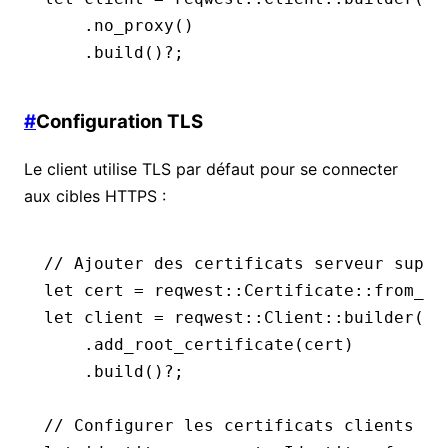
    .
no_proxy
()
    .
build
()
?
;
#
Configuration TLS
Le client utilise TLS par défaut pour se connecter
aux cibles HTTPS :
// Ajouter des certificats serveur suppl
let
 cert 
=
 reqwest
::
Certificate
::
from_pe
let
 client 
=
 reqwest
::
Client
::
builder
()
    .
add_root_certificate
(cert)
    .
build
()
?
;
// Configurer les certificats clients