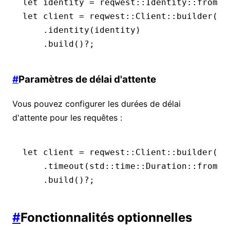
let
 identity 
=
 reqwest
::
Identity
::
from_p
let
 client 
=
 reqwest
::
Client
::
builder
()
    .
identity
(identity)
    .
build
()
?
;
#
Paramètres de délai d'attente
Vous pouvez configurer les durées de délai
d'attente pour les requêtes :
let
 client 
=
 reqwest
::
Client
::
builder
()
    .
timeout
(std
::
time
::
Duration
::
from_s
    .
build
()
?
;
#
Fonctionnalités optionnelles