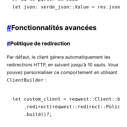
let
 json
:
 serde_json
::
Value
 =
 res
.
json
()
#
Fonctionnalités avancées
#
Politique de redirection
Par défaut, le client gérera automatiquement les
redirections HTTP, en suivant jusqu'à 10 sauts. Vous
pouvez personnaliser ce comportement en utilisant
:
ClientBuilder
let
 custom_client 
=
 reqwest
::
Client
::
bui
    .
redirect
(reqwest
::
redirect
::
Policy
:
    .
build
()
?
;