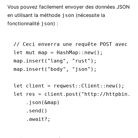
Vous pouvez facilement envoyer des données JSON
en utilisant la méthode
(nécessite la
json
fonctionnalité
) :
json
// Ceci enverra une requête POST avec un
let
 mut
 map 
=
 HashMap
::
new
();
map
.
insert
(
"lang"
, 
"rust"
);
map
.
insert
(
"body"
, 
"json"
);
let
 client 
=
 reqwest
::
Client
::
new
();
let
 res 
=
 client
.
post
(
"http://httpbin.or
    .
json
(
&
map)
    .
send
()
    .await?
;