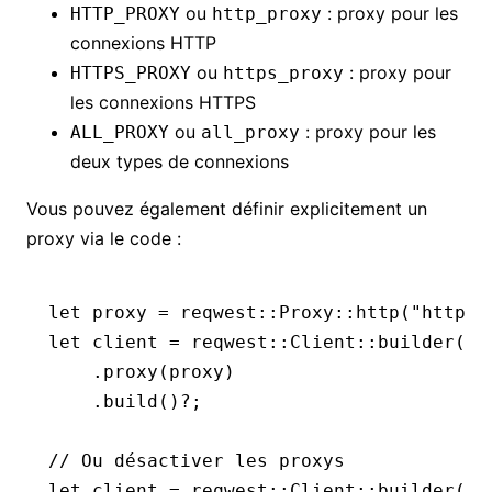
ou
: proxy pour les
HTTP_PROXY
http_proxy
connexions HTTP
ou
: proxy pour
HTTPS_PROXY
https_proxy
les connexions HTTPS
ou
: proxy pour les
ALL_PROXY
all_proxy
deux types de connexions
Vous pouvez également définir explicitement un
proxy via le code :
let
 proxy 
=
 reqwest
::
Proxy
::
http
(
"https:
let
 client 
=
 reqwest
::
Client
::
builder
()
    .
proxy
(proxy)
    .
build
()
?
;
// Ou désactiver les proxys
let
 client 
=
 reqwest
::
Client
::
builder
()