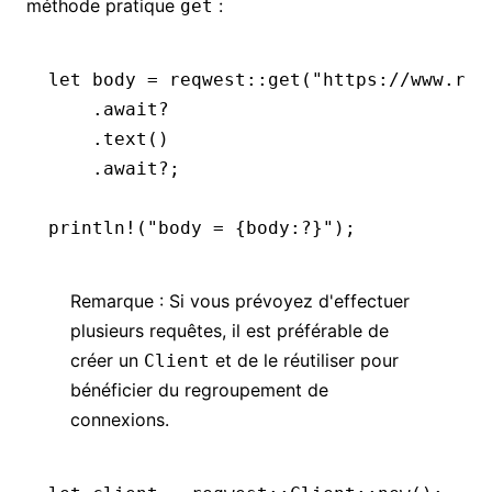
méthode pratique
:
get
let
 body 
=
 reqwest
::
get
(
"https://www.rus
    .await?
    .
text
()
    .await?
;
println!
(
"body = {body:?}"
);
Remarque : Si vous prévoyez d'effectuer
plusieurs requêtes, il est préférable de
créer un
et de le réutiliser pour
Client
bénéficier du regroupement de
connexions.