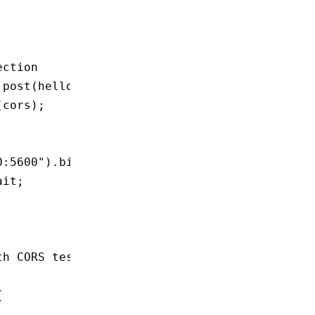
ection
.
post
(hello);
(cors);
0:5600"
)
.
bind
()
.await
;
ait
;
th CORS test
{