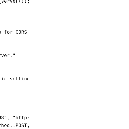
_server
());
e for CORS demonstration
rver."
fic settings:
98"
, 
"http://localhost:8698"
])
thod
::
POST, Method
::
DELETE])