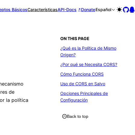
eptos Básicos
Características
API-Docs
Donate
Español
ON THIS PAGE
¿Qué es la Política de Mismo
Origen?
¿Por qué se Necesita CORS?
Cómo Funciona CORS
 mecanismo
Uso de CORS en Salvo
ores de
Opciones Principales de
r la política
Configuración
Back to top