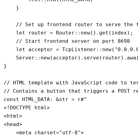
    }
    // Set up frontend router to serve the 
    let
 router 
=
 Router
::
new
()
.
get
(index);
    // Start frontend server on port 8698
    let
 acceptor 
=
 TcpListener
::
new
(
"0.0.0.
    Server
::
new
(acceptor)
.
serve
(router)
.awa
}
// HTML template with JavaScript code to te
// Contains a button that triggers a POST r
const
 HTML_DATA
:
 &
str
 =
 r#"
<!DOCTYPE html>
<html>
<head>
    <meta charset="utf-8">