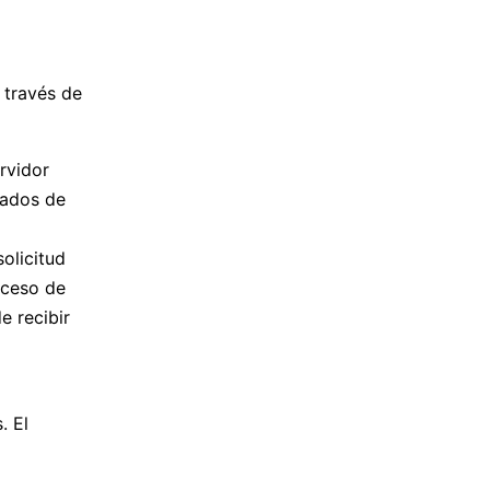
 través de
rvidor
zados de
olicitud
cceso de
e recibir
. El