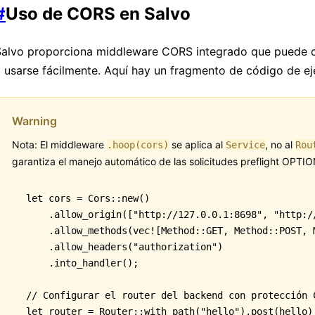
#
Uso de CORS en Salvo
Salvo proporciona middleware CORS integrado que puede c
 usarse fácilmente. Aquí hay un fragmento de código de e
Warning
Nota: El middleware
se aplica al
, no al
.hoop(cors)
Service
Rou
garantiza el manejo automático de las solicitudes preflight OPTI
let
 cors 
=
 Cors
::
new
()
    .
allow_origin
([
"http://127.0.0.1:8698"
, 
"http:/
    .
allow_methods
(
vec!
[Method
::
GET, Method
::
POST, 
    .
allow_headers
(
"authorization"
)
    .
into_handler
();
// Configurar el router del backend con protección 
let
 router 
=
 Router
::
with_path
(
"hello"
)
.
post
(hello)