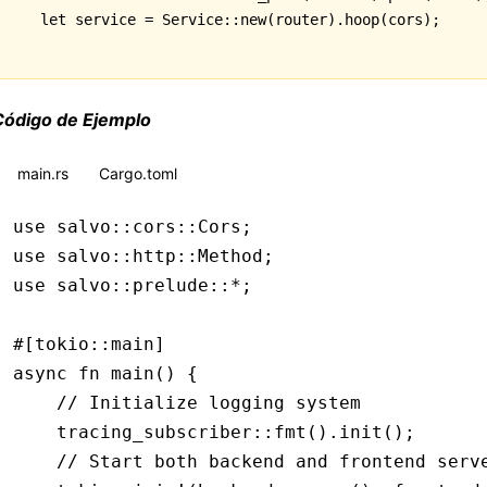
let
 service 
=
 Service
::
new
(router)
.
hoop
(cors);
Código de Ejemplo
main.rs
Cargo.toml
use
 salvo
::
cors
::
Cors
;
use
 salvo
::
http
::
Method
;
use
 salvo
::
prelude
::*
;
#[tokio
::
main]
async
 fn
 main
() {
    // Initialize logging system
    tracing_subscriber
::
fmt
()
.
init
();
    // Start both backend and frontend serv