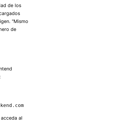
dad de los
 cargados
rigen. "Mismo
úmero de
ontend
:
ckend.com
 acceda al