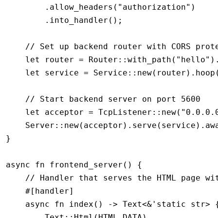
        .
allow_headers
(
"authorization"
)
        .
into_handler
();
    // Set up backend router with CORS prot
    let
 router 
=
 Router
::
with_path
(
"hello"
)
    let
 service 
=
 Service
::
new
(router)
.
hoop
    // Start backend server on port 5600
    let
 acceptor 
=
 TcpListener
::
new
(
"0.0.0.
    Server
::
new
(acceptor)
.
serve
(service)
.aw
}
async
 fn
 frontend_server
() {
    // Handler that serves the HTML page wi
    #[handler]
    async
 fn
 index
() 
->
 Text
<
&
'
static
 str
> 
        Text
::
Html
(HTML_DATA)