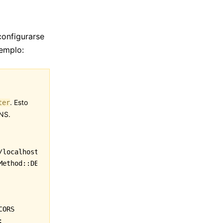
onfigurarse
jemplo:
. Esto
ter
ONS.
/localhost:8698"
])
Method
::
DELETE])
CORS
;