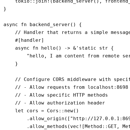
    tokio
::
join!
(
backend_server
(), 
frontend
}
async
 fn
 backend_server
() {
    // Handler that returns a simple messag
    #[handler]
    async
 fn
 hello
() 
->
 &
'
static
 str
 {
        "hello, I am content from remote se
    }
    // Configure CORS middleware with speci
    // - Allow requests from localhost:8698
    // - Allow specific HTTP methods
    // - Allow authorization header
    let
 cors 
=
 Cors
::
new
()
        .
allow_origin
([
"http://127.0.0.1:86
        .
allow_methods
(
vec!
[Method
::
GET, Me