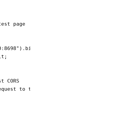
test page
0:8698"
)
.
bind
()
.await
;
it
;
st CORS
equest to the backend server