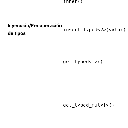
inner()
Inyección/Recuperación
insert_typed<V>(valor)
de tipos
get_typed<T>()
get_typed_mut<T>()