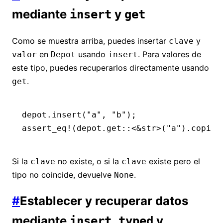
mediante
y
insert
get
Como se muestra arriba, puedes insertar
y
clave
en
usando
. Para valores de
valor
Depot
insert
este tipo, puedes recuperarlos directamente usando
.
get
depot
.
insert
(
"a"
, 
"b"
);
assert_eq!
(depot
.
get
::
<
&
str
>(
"a"
)
.
copied
Si la
no existe, o si la
existe pero el
clave
clave
tipo no coincide, devuelve
.
None
#
Establecer y recuperar datos
mediante
y
insert_typed