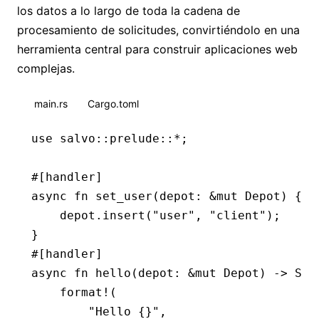
los datos a lo largo de toda la cadena de
procesamiento de solicitudes, convirtiéndolo en una
herramienta central para construir aplicaciones web
complejas.
main.rs
Cargo.toml
use
 salvo
::
prelude
::*
;
#[handler]
async
 fn
 set_user
(depot
:
 &mut
 Depot
) {
    depot
.
insert
(
"user"
, 
"client"
);
}
#[handler]
async
 fn
 hello
(depot
:
 &mut
 Depot
) 
->
 Str
    format!
(
        "Hello {}"
,