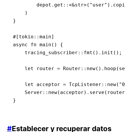
        depot
.
get
::
<
&
str
>(
"user"
)
.
copied
    )
}
#[tokio
::
main]
async
 fn
 main
() {
    tracing_subscriber
::
fmt
()
.
init
();
    let
 router 
=
 Router
::
new
()
.
hoop
(set_
    let
 acceptor 
=
 TcpListener
::
new
(
"0.0
    Server
::
new
(acceptor)
.
serve
(router)
.
}
#
Establecer y recuperar datos