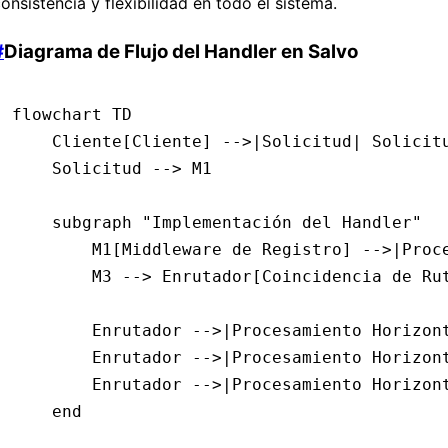
onsistencia y flexibilidad en todo el sistema.
#
Diagrama de Flujo del Handler en Salvo
flowchart TD
    Cliente[Cliente] -->|Solicitud| Solicit
    Solicitud --> M1
    subgraph "Implementación del Handler"
        M1[Middleware de Registro] -->|Proc
        M3 --> Enrutador[Coincidencia de Ru
        Enrutador -->|Procesamiento Horizon
        Enrutador -->|Procesamiento Horizon
        Enrutador -->|Procesamiento Horizon
    end