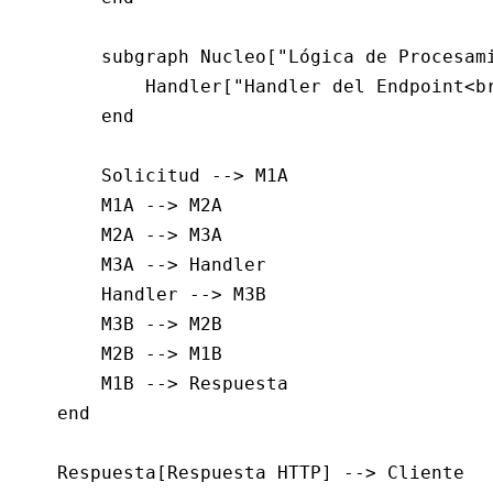
        subgraph Nucleo["Lógica de Procesam
            Handler["Handler del Endpoint<b
        end
        Solicitud --> M1A
        M1A --> M2A
        M2A --> M3A
        M3A --> Handler
        Handler --> M3B
        M3B --> M2B
        M2B --> M1B
        M1B --> Respuesta
    end
    Respuesta[Respuesta HTTP] --> Cliente