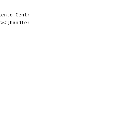
iento Central"]
r>#[handler]"]