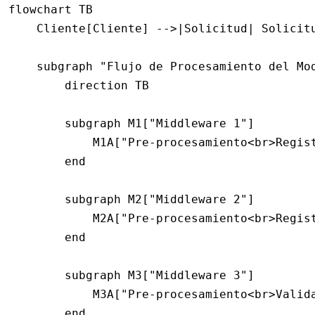
flowchart TB
    Cliente[Cliente] -->|Solicitud| Solicit
    subgraph "Flujo de Procesamiento del Mo
        direction TB
        subgraph M1["Middleware 1"]
            M1A["Pre-procesamiento<br>Regis
        end
        subgraph M2["Middleware 2"]
            M2A["Pre-procesamiento<br>Regis
        end
        subgraph M3["Middleware 3"]
            M3A["Pre-procesamiento<br>Valid
        end