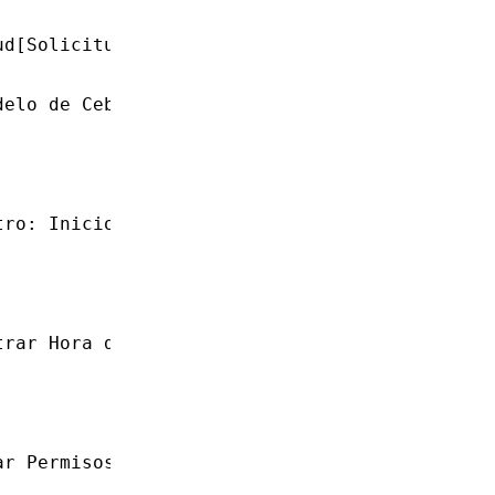
ud[Solicitud HTTP]
delo de Cebolla"
tro: Inicio de Solicitud"] --> M1B["Post-proc
trar Hora de Inicio"] --> M2B["Post-procesami
ar Permisos de Usuario"] --> M3B["Post-proces