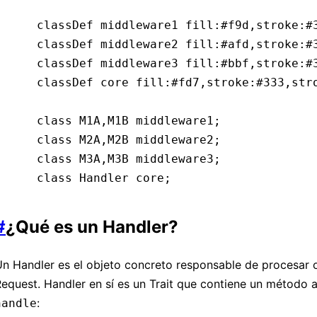
    classDef middleware1 fill:#f9d,stroke:#
    classDef middleware2 fill:#afd,stroke:#
    classDef middleware3 fill:#bbf,stroke:#
    classDef core fill:#fd7,stroke:#333,str
    class M1A,M1B middleware1;
    class M2A,M2B middleware2;
    class M3A,M3B middleware3;
    class Handler core;
#
¿Qué es un Handler?
n Handler es el objeto concreto responsable de procesar 
equest. Handler en sí es un Trait que contiene un método 
:
handle