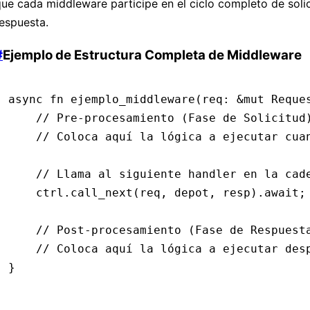
ue cada middleware participe en el ciclo completo de soli
espuesta.
#
Ejemplo de Estructura Completa de Middleware
async
 fn
 ejemplo_middleware
(req
:
 &mut
 Reque
    // Pre-procesamiento (Fase de Solicitud
    // Coloca aquí la lógica a ejecutar cua
    // Llama al siguiente handler en la cad
    ctrl
.
call_next
(req, depot, resp)
.await
;
    // Post-procesamiento (Fase de Respuest
    // Coloca aquí la lógica a ejecutar des
}