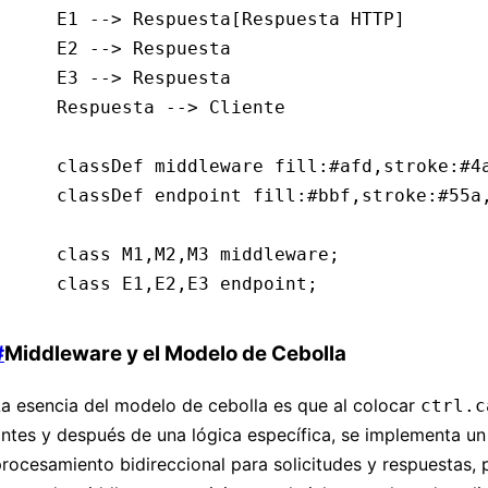
    E1 --> Respuesta[Respuesta HTTP]
    E2 --> Respuesta
    E3 --> Respuesta
    Respuesta --> Cliente
    classDef middleware fill:#afd,stroke:#4
    classDef endpoint fill:#bbf,stroke:#55a
    class M1,M2,M3 middleware;
    class E1,E2,E3 endpoint;
#
Middleware y el Modelo de Cebolla
a esencia del modelo de cebolla es que al colocar
ctrl.c
ntes y después de una lógica específica, se implementa un 
rocesamiento bidireccional para solicitudes y respuestas, 