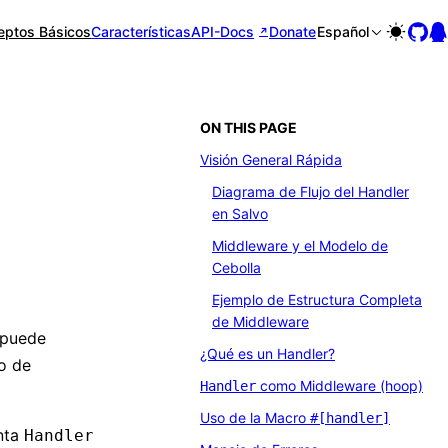
eptos Básicos
Características
API-Docs
Donate
Español
ON THIS PAGE
Visión General Rápida
Diagrama de Flujo del Handler
en Salvo
Middleware y el Modelo de
Cebolla
Ejemplo de Estructura Completa
de Middleware
 puede
¿Qué es un Handler?
o de
como Middleware (hoop)
Handler
Uso de la Macro
#[handler]
nta
Handler