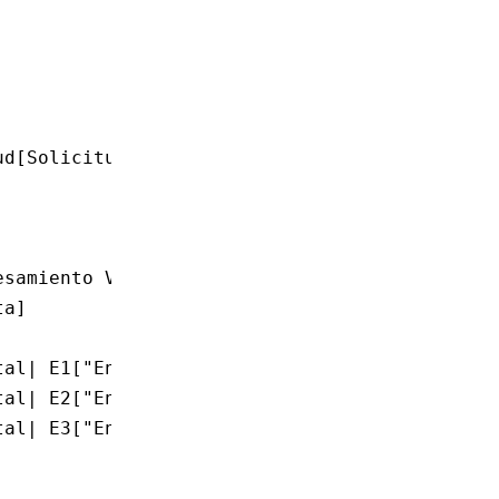
ud[Solicitud HTTP]
esamiento Vertical| M2[Middleware de Autentic
ta]
tal| E1["Endpoint 1<br>#[handler]"]
tal| E2["Endpoint 2<br>#[endpoint]"]
tal| E3["Endpoint 3<br>Implementa el Trait Ha