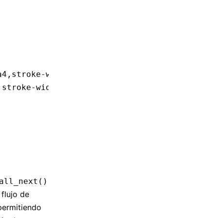
a4,stroke-width:2px;
,stroke-width:2px;
all_next()
flujo de
permitiendo