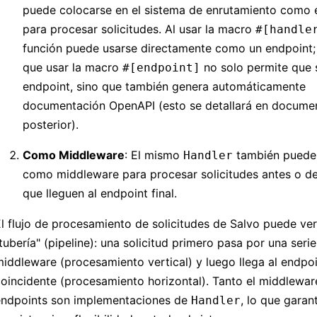
puede colocarse en el sistema de enrutamiento como e
para procesar solicitudes. Al usar la macro
#[handle
función puede usarse directamente como un endpoint;
que usar la macro
no solo permite que 
#[endpoint]
endpoint, sino que también genera automáticamente
documentación OpenAPI (esto se detallará en docume
posterior).
Como Middleware
: El mismo
también puede
Handler
como middleware para procesar solicitudes antes o d
que lleguen al endpoint final.
l flujo de procesamiento de solicitudes de Salvo puede v
tubería" (pipeline): una solicitud primero pasa por una seri
iddleware (procesamiento vertical) y luego llega al endpo
oincidente (procesamiento horizontal). Tanto el middlewa
endpoints son implementaciones de
, lo que garan
Handler